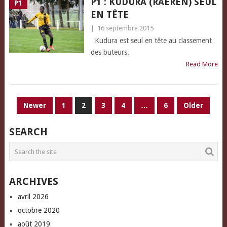
P1 : KUDURA (RAEREN) SEUL
P1
EN TÊTE
|
16 septembre 2015
Kudura est seul en tête au classement
des buteurs.
Read More
PAGINATION
Newer
1
2
3
4
…
6
Older
DES
SEARCH
PUBLICATIONS
ARCHIVES
avril 2026
octobre 2020
août 2019