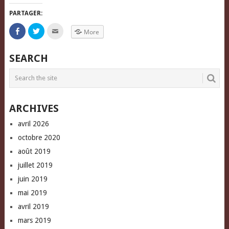
PARTAGER:
Click
Click
Click
More
to
to
to
share
share
email
on
on
this
Facebook
Twitter
to
SEARCH
(Opens
(Opens
a
in
in
friend
new
new
(Opens
window)
window)
in
new
window)
ARCHIVES
avril 2026
octobre 2020
août 2019
juillet 2019
juin 2019
mai 2019
avril 2019
mars 2019