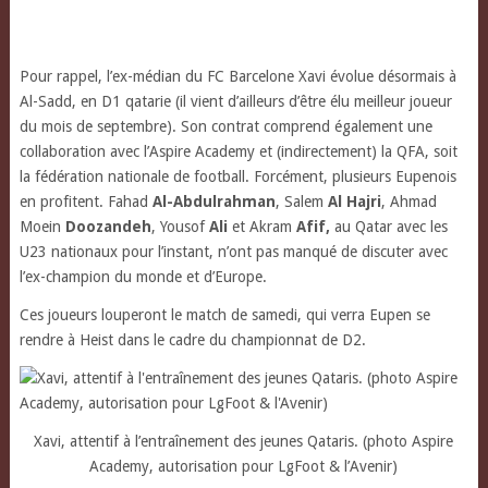
Pour rappel, l’ex-médian du FC Barcelone Xavi évolue désormais à
Al-Sadd, en D1 qatarie (il vient d’ailleurs d’être élu meilleur joueur
du mois de septembre). Son contrat comprend également une
collaboration avec l’Aspire Academy et (indirectement) la QFA, soit
la fédération nationale de football. Forcément, plusieurs Eupenois
en profitent. Fahad
Al-Abdulrahman
, Salem
Al Hajri
, Ahmad
Moein
Doozandeh
, Yousof
Ali
et Akram
Afif,
au Qatar avec les
U23 nationaux pour l’instant, n’ont pas manqué de discuter avec
l’ex-champion du monde et d’Europe.
Ces joueurs louperont le match de samedi, qui verra Eupen se
rendre à Heist dans le cadre du championnat de D2.
Xavi, attentif à l’entraînement des jeunes Qataris. (photo Aspire
Academy, autorisation pour LgFoot & l’Avenir)