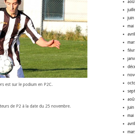
aoû
juil
jui
mai
avri
mar
fév
jan
déc
nov
oct
rs est sur le podium en P2C.
sep
aoû
uteurs de P2 à la date du 25 novembre.
jui
mai
avri
mar