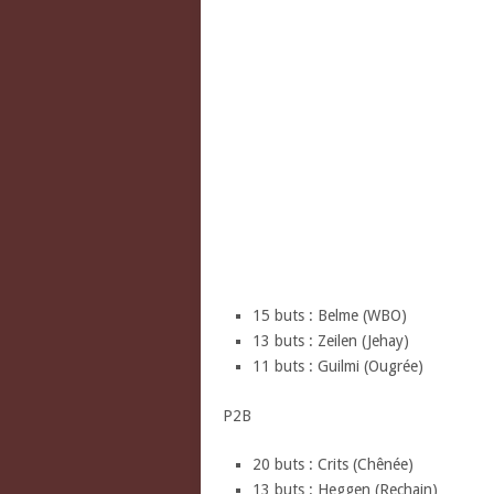
15 buts : Belme (WBO)
13 buts : Zeilen (Jehay)
11 buts : Guilmi (Ougrée)
P2B
20 buts : Crits (Chênée)
13 buts : Heggen (Rechain)