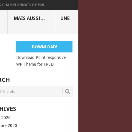
S CHAMPIONNATS DE P2B ...
MAIS AUSSI…
UNE
DOWNLOAD!
Download Point responsive
WP Theme for FREE!
RCH
HIVES
l 2026
obre 2020