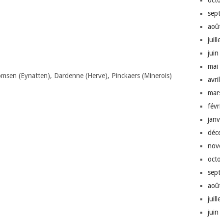
oct
sep
aoû
juil
jui
mai
msen (Eynatten), Dardenne (Herve), Pinckaers (Minerois)
avri
mar
fév
jan
déc
nov
oct
sep
aoû
juil
jui