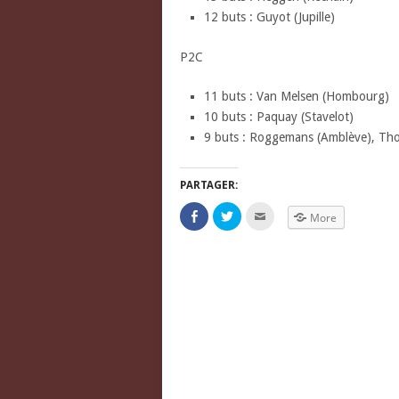
12 buts : Guyot (Jupille)
P2C
11 buts : Van Melsen (Hombourg)
10 buts : Paquay (Stavelot)
9 buts : Roggemans (Amblève), Tho
PARTAGER:
Click
Click
Click
More
to
to
to
share
share
email
on
on
this
Facebook
Twitter
to
(Opens
(Opens
a
in
in
friend
new
new
(Opens
window)
window)
in
new
window)