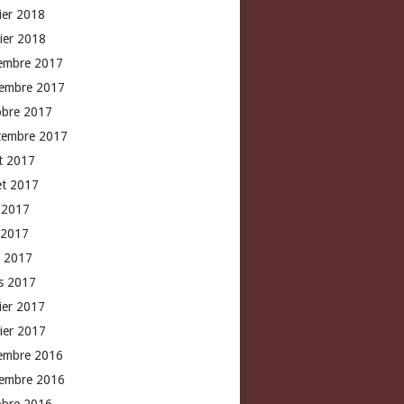
rier 2018
vier 2018
embre 2017
embre 2017
obre 2017
tembre 2017
t 2017
let 2017
n 2017
 2017
l 2017
s 2017
rier 2017
vier 2017
embre 2016
embre 2016