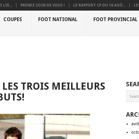
 LIE...
PRENEZ SOIN DE VOUS !
LE RAPPORT CP DU 16 AOÛ...
LE
COUPES
FOOT NATIONAL
FOOT PROVINCIAL
 LES TROIS MEILLEURS
SEA
BUTS!
ARC
avri
oct