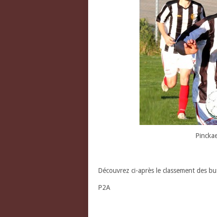
Pinckae
Découvrez ci-après le classement des b
P2A