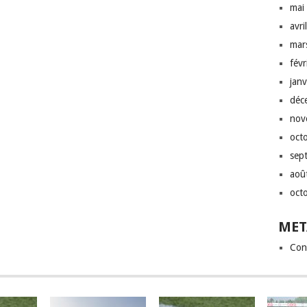
mai
avri
mar
fév
jan
déc
nov
oct
sep
aoû
oct
MET
Con