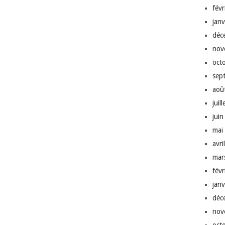
fév
jan
déc
nov
oct
sep
aoû
juil
jui
mai
avri
mar
fév
jan
déc
nov