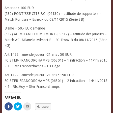
Amende : 100 EUR
(532) PONTISSE CITE F.C. (06130) – attitude de supporters –
Match Pontisse – Esneux du 08/11/2015 (Série 3B)
Blâme + 50,- EUR amende
(537) AC MILANELLO MILMORT (09517) – attitude des joueurs –
Match AC. Milanello Milmort B – FC Trooz B du 08/11/2015 (Série
4G)
Art.1422 : amende joueur -21 ans : 50 EUR
FC STER-FRANCORCHAMPS (06301) – 1 infraction – 11/11/2015
– 1 : Ster Francorchamps – Us.Liège
Art.1422 : amende joueur -21 ans : 150 EUR
FC STER-FRANCORCHAMPS (06301) – 2 infraction – 14/11/2015
– 1 : Rfc.Huy – Ster Francorchamps
PARTAGER:
Click
Click
Click
More
to
to
to
share
share
email