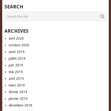
on
on
this
Facebook
Twitter
to
SEARCH
(Opens
(Opens
a
in
in
friend
new
new
(Opens
window)
window)
in
new
window)
ARCHIVES
avril 2026
octobre 2020
août 2019
juillet 2019
juin 2019
mai 2019
avril 2019
mars 2019
février 2019
janvier 2019
décembre 2018