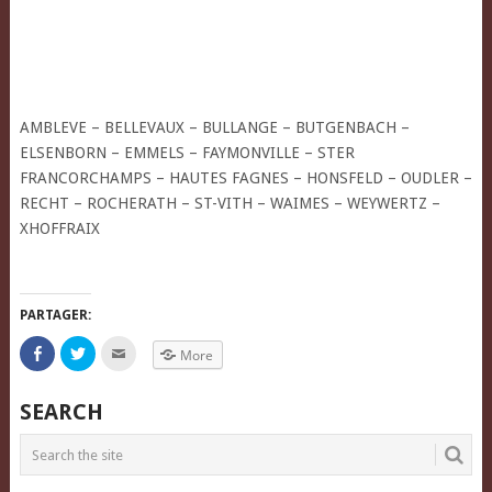
AMBLEVE – BELLEVAUX – BULLANGE – BUTGENBACH –
ELSENBORN – EMMELS – FAYMONVILLE – STER
FRANCORCHAMPS – HAUTES FAGNES – HONSFELD – OUDLER –
RECHT – ROCHERATH – ST-VITH – WAIMES – WEYWERTZ –
XHOFFRAIX
(Lu sur www.lgfoot.be )
PARTAGER:
Click
Click
Click
More
to
to
to
share
share
email
on
on
this
Facebook
Twitter
to
SEARCH
(Opens
(Opens
a
in
in
friend
new
new
(Opens
window)
window)
in
new
window)