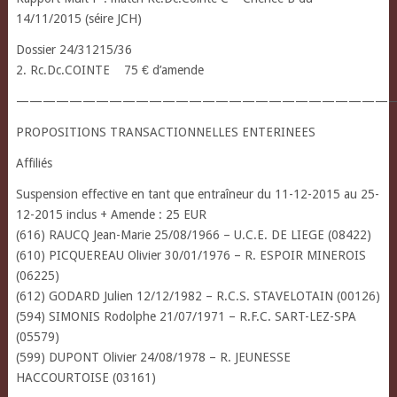
14/11/2015 (séire JCH)
Dossier 24/31215/36
2. Rc.Dc.COINTE 75 € d’amende
————————————————————————————
PROPOSITIONS TRANSACTIONNELLES ENTERINEES
Affiliés
Suspension effective en tant que entraîneur du 11-12-2015 au 25-
12-2015 inclus + Amende : 25 EUR
(616) RAUCQ Jean-Marie 25/08/1966 – U.C.E. DE LIEGE (08422)
(610) PICQUEREAU Olivier 30/01/1976 – R. ESPOIR MINEROIS
(06225)
(612) GODARD Julien 12/12/1982 – R.C.S. STAVELOTAIN (00126)
(594) SIMONIS Rodolphe 21/07/1971 – R.F.C. SART-LEZ-SPA
(05579)
(599) DUPONT Olivier 24/08/1978 – R. JEUNESSE
HACCOURTOISE (03161)