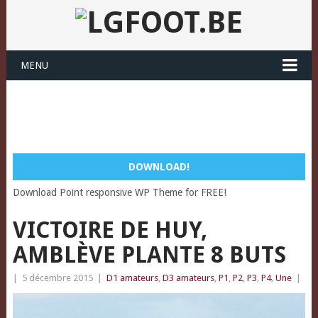
MENU
DOWNLOAD!
Download Point responsive WP Theme for FREE!
VICTOIRE DE HUY,
AMBLÈVE PLANTE 8 BUTS
|
5 décembre 2015
|
D1 amateurs
,
D3 amateurs
,
P1
,
P2
,
P3
,
P4
,
Une
|