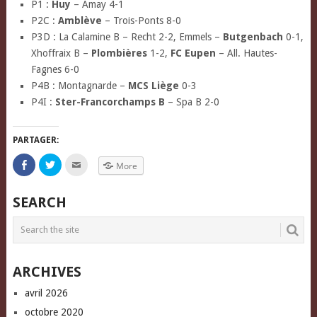
P1 :
Huy
– Amay 4-1
P2C :
Amblève
– Trois-Ponts 8-0
P3D : La Calamine B – Recht 2-2, Emmels –
Butgenbach
0-1,
Xhoffraix B –
Plombières
1-2,
FC Eupen
– All. Hautes-
Fagnes 6-0
P4B : Montagnarde –
MCS Liège
0-3
P4I :
Ster-Francorchamps B
– Spa B 2-0
PARTAGER:
Click
Click
Click
More
to
to
to
share
share
email
on
on
this
Facebook
Twitter
to
SEARCH
(Opens
(Opens
a
in
in
friend
new
new
(Opens
window)
window)
in
new
window)
ARCHIVES
avril 2026
octobre 2020