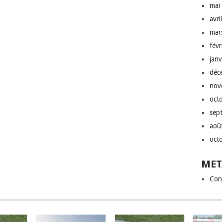
mai
avri
mar
fév
jan
déc
nov
oct
sep
aoû
oct
MET
Con