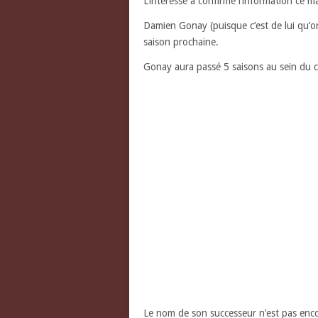
L’intéressé a confirmé l’information ce m
Damien Gonay (puisque c’est de lui qu’on
saison prochaine.
Gonay aura passé 5 saisons au sein du cl
Le nom de son successeur n’est pas enc