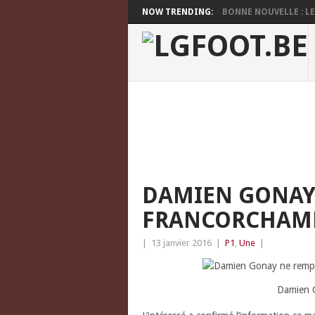
NOW TRENDING:
BONNE NOUVELLE : LES
DAMIEN GONAY 
FRANCORCHAMPS
|
13 janvier 2016
|
P1
,
Une
|
Damien G