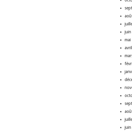
oct
sep
aoû
juil
jui
mai
avri
mar
fév
jan
déc
nov
oct
sep
aoû
juil
jui