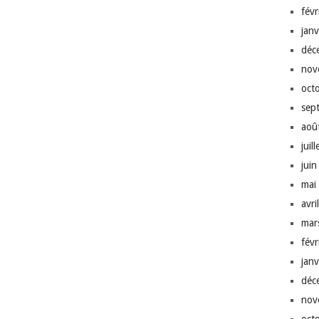
fév
jan
déc
nov
oct
sep
aoû
juil
jui
mai
avri
mar
fév
jan
déc
nov