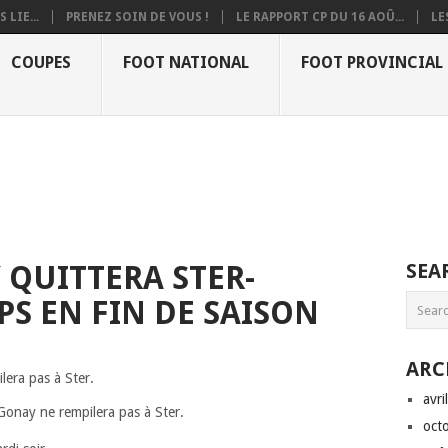
 LIE...
PRENEZ SOIN DE VOUS !
LE RAPPORT CP DU 16 AOÛ...
LE
COUPES
FOOT NATIONAL
FOOT PROVINCIAL
QUITTERA STER-
SEA
 EN FIN DE SAISON
ARC
avri
onay ne rempilera pas à Ster.
oct