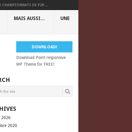
S CHAMPIONNATS DE P2B ...
MAIS AUSSI…
UNE
DOWNLOAD!
Download Point responsive
WP Theme for FREE!
RCH
HIVES
l 2026
obre 2020