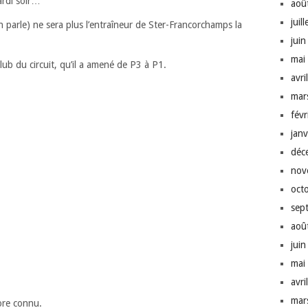
ardi soir…
aoû
juil
 parle) ne sera plus l’entraîneur de Ster-Francorchamps la
jui
mai
ub du circuit, qu’il a amené de P3 à P1.
avri
mar
fév
jan
déc
nov
oct
sep
aoû
jui
mai
avri
mar
ore connu.