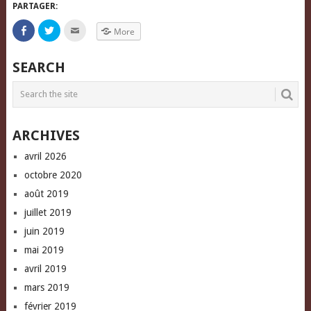
PARTAGER:
Click
Click
Click
More
to
to
to
share
share
email
on
on
this
Facebook
Twitter
to
SEARCH
(Opens
(Opens
a
in
in
friend
new
new
(Opens
window)
window)
in
new
window)
ARCHIVES
avril 2026
octobre 2020
août 2019
juillet 2019
juin 2019
mai 2019
avril 2019
mars 2019
février 2019