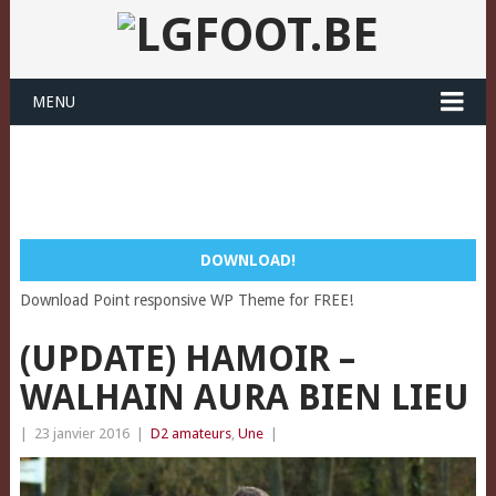
MENU
DOWNLOAD!
Download Point responsive WP Theme for FREE!
(UPDATE) HAMOIR –
WALHAIN AURA BIEN LIEU
|
23 janvier 2016
|
D2 amateurs
,
Une
|