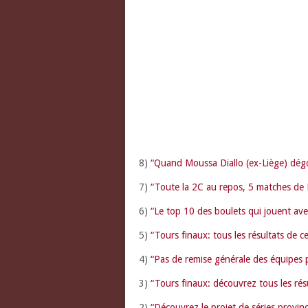
8)
“Quand Moussa Diallo (ex-Liège) dég
7)
“Toute la 2C au repos, 5 matches de P
6)
“Le top 10 des boulets qui jouent ave
5)
“Tours finaux: tous les résultats de c
4)
“Pas de remise générale des équipes 
3)
“Tours finaux: découvrez tous les ré
2)
“Découvrez le projet de séries provin