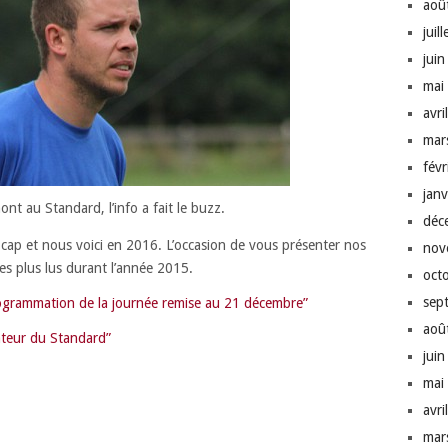
aoû
juil
jui
mai
avri
mar
fév
jan
t au Standard, l’info a fait le buzz.
déc
e cap et nous voici en 2016. L’occasion de vous présenter nos
nov
 les plus lus durant l’année 2015.
oct
sep
rogrammation de la journée remise au 21 décembre”
aoû
ateur du Standard”
jui
mai
avri
mar