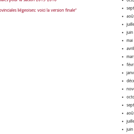
oct
sep
nciales liégeoises: voici la version finale”
aoû
juil
jui
mai
avri
mar
fév
jan
déc
nov
oct
sep
aoû
juil
jui