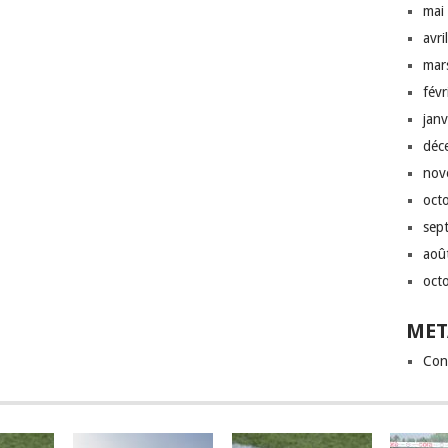
mai
avri
mar
fév
jan
déc
nov
oct
sep
aoû
oct
MET
Con