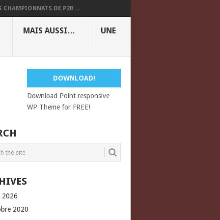
S CHAMPIONNATS DE P2B ...
MAIS AUSSI…
UNE
DOWNLOAD!
Download Point responsive
WP Theme for FREE!
RCH
HIVES
l 2026
obre 2020