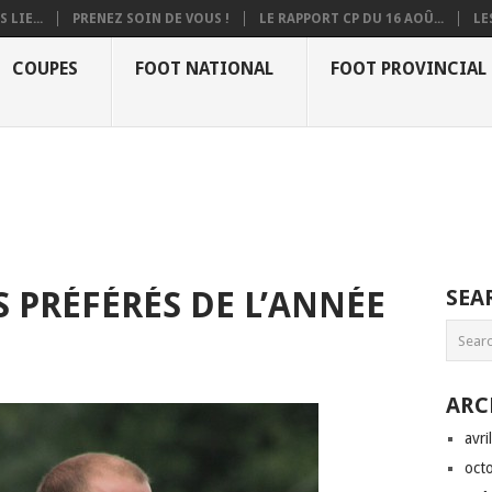
 LIE...
PRENEZ SOIN DE VOUS !
LE RAPPORT CP DU 16 AOÛ...
LE
COUPES
FOOT NATIONAL
FOOT PROVINCIAL
S PRÉFÉRÉS DE L’ANNÉE
SEA
ARC
avri
oct