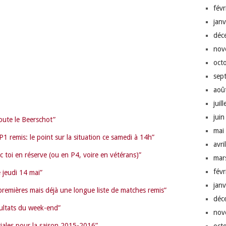
fév
jan
déc
nov
oct
sep
aoû
juil
jui
oute le Beerschot”
mai
1 remis: le point sur la situation ce samedi à 14h”
avri
c toi en réserve (ou en P4, voire en vétérans)”
mar
fév
e jeudi 14 mai”
jan
premières mais déjà une longue liste de matches remis”
déc
sultats du week-end”
nov
ciales pour la saison 2015-2016”