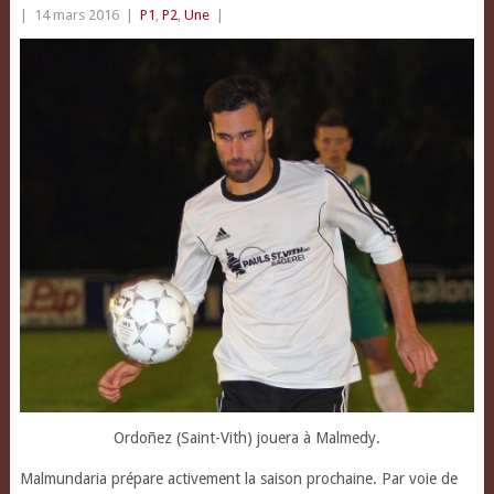
|
14 mars 2016
|
P1
,
P2
,
Une
|
Ordoñez (Saint-Vith) jouera à Malmedy.
Malmundaria prépare activement la saison prochaine.
Par voie de