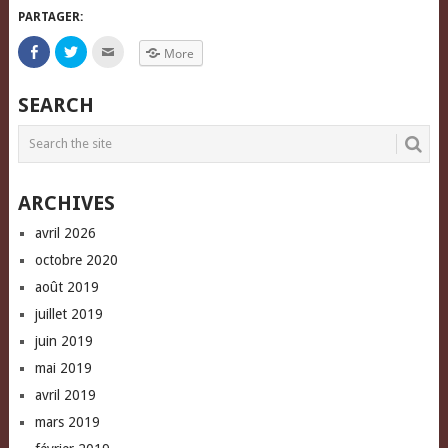
PARTAGER:
Click
Click
Click
More
to
to
to
share
share
email
on
on
this
Facebook
Twitter
to
SEARCH
(Opens
(Opens
a
in
in
friend
new
new
(Opens
window)
window)
in
new
window)
ARCHIVES
avril 2026
octobre 2020
août 2019
juillet 2019
juin 2019
mai 2019
avril 2019
mars 2019