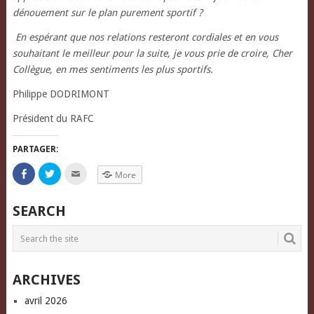
dénouement sur le plan purement sportif ?
En espérant que nos relations resteront cordiales et en vous
souhaitant le meilleur pour la suite, je vous prie de croire, Cher
Collègue, en mes sentiments les plus sportifs.
Philippe DODRIMONT
Président du RAFC
PARTAGER:
Click
Click
Click
More
to
to
to
share
share
email
on
on
this
Facebook
Twitter
to
SEARCH
(Opens
(Opens
a
in
in
friend
new
new
(Opens
window)
window)
in
new
window)
ARCHIVES
avril 2026