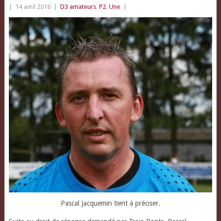
|
14 avril 2016
|
D3 amateurs
,
P2
,
Une
|
Pascal Jacquemin tient à préciser.