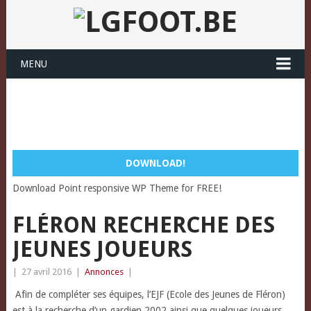
MENU
DOWNLOAD!
Download Point responsive WP Theme for FREE!
FLÉRON RECHERCHE DES
JEUNES JOUEURS
|
27 avril 2016
|
Annonces
|
Afin de compléter ses équipes, l’EJF (Ecole des Jeunes de Fléron)
est à la recherche d’un gardien 2002 ainsi que quelques joueurs