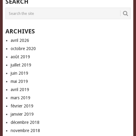
SEARCH
(Opens
(Opens
a
in
in
friend
new
new
(Opens
window)
window)
in
new
window)
ARCHIVES
avril 2026
octobre 2020
août 2019
juillet 2019
juin 2019
mai 2019
avril 2019
mars 2019
février 2019
janvier 2019
décembre 2018
novembre 2018