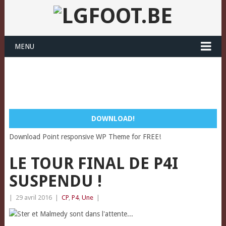
MENU
DOWNLOAD!
Download Point responsive WP Theme for FREE!
LE TOUR FINAL DE P4I
SUSPENDU !
|
29 avril 2016
|
CP
,
P4
,
Une
|