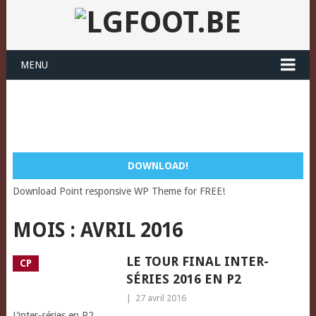
MENU
DOWNLOAD!
Download Point responsive WP Theme for FREE!
MOIS :
AVRIL 2016
LE TOUR FINAL INTER-
CP
SÉRIES 2016 EN P2
|
27 avril 2016
L’inter-séries en P2