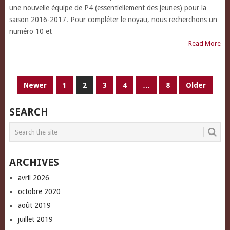
une nouvelle équipe de P4 (essentiellement des jeunes) pour la
saison 2016-2017. Pour compléter le noyau, nous recherchons un
numéro 10 et
Read More
PAGINATION
Newer
1
2
3
4
…
8
Older
DES
SEARCH
PUBLICATIONS
ARCHIVES
avril 2026
octobre 2020
août 2019
juillet 2019