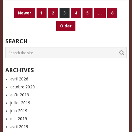
PAGINATION
Newer
1
2
3
4
5
…
8
DES
Older
PUBLICATIONS
SEARCH
ARCHIVES
avril 2026
octobre 2020
août 2019
juillet 2019
juin 2019
mai 2019
avril 2019