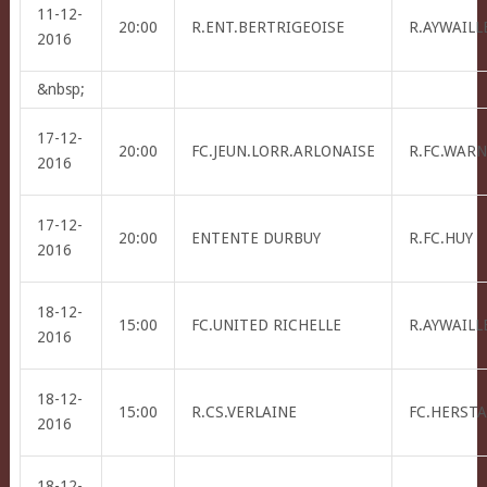
11-12-
20:00
R.ENT.BERTRIGEOISE
R.AYWAILLE
2016
&nbsp;
17-12-
20:00
FC.JEUN.LORR.ARLONAISE
R.FC.WAR
2016
17-12-
20:00
ENTENTE DURBUY
R.FC.HUY
2016
18-12-
15:00
FC.UNITED RICHELLE
R.AYWAILLE
2016
18-12-
15:00
R.CS.VERLAINE
FC.HERSTA
2016
18-12-