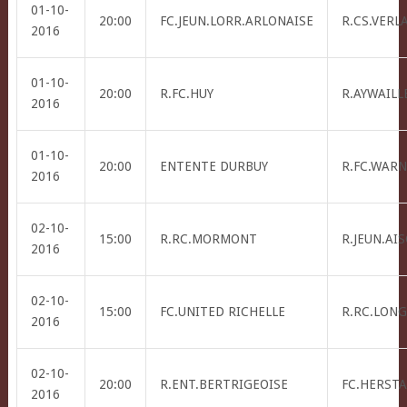
01-10-
20:00
FC.JEUN.LORR.ARLONAISE
R.CS.VERL
2016
01-10-
20:00
R.FC.HUY
R.AYWAILLE
2016
01-10-
20:00
ENTENTE DURBUY
R.FC.WAR
2016
02-10-
15:00
R.RC.MORMONT
R.JEUN.AI
2016
02-10-
15:00
FC.UNITED RICHELLE
R.RC.LONG
2016
02-10-
20:00
R.ENT.BERTRIGEOISE
FC.HERSTA
2016