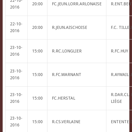
22-10-
20:00
FC.JEUN.LORR.ARLONAISE
R.ENT.BER
2016
22-10-
20:00
R.JEUN.AISCHOISE
F.C. TILLE
2016
23-10-
15:00
R.RC.LONGLIER
R.FC.HUY
2016
23-10-
15:00
R.FC.WARNANT
R.AYWAILLE
2016
23-10-
R.DAR.CL.
15:00
FC.HERSTAL
2016
LIÈGE
23-10-
15:00
R.CS.VERLAINE
ENTENTE 
2016