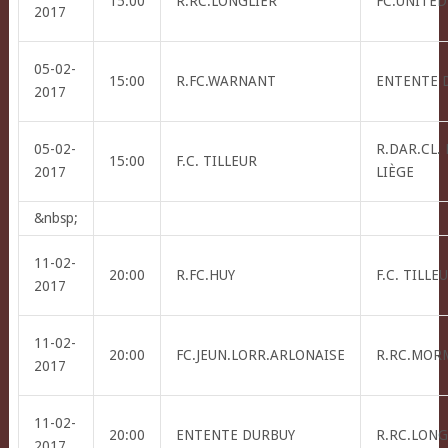
15:00
R.RC.LONGLIER
FC.UNITED
2017
05-02-
15:00
R.FC.WARNANT
ENTENTE 
2017
05-02-
R.DAR.CL.
15:00
F.C. TILLEUR
2017
LIÈGE
&nbsp;
11-02-
20:00
R.FC.HUY
F.C. TILLE
2017
11-02-
20:00
FC.JEUN.LORR.ARLONAISE
R.RC.MOR
2017
11-02-
20:00
ENTENTE DURBUY
R.RC.LONG
2017