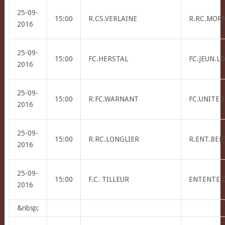
25-09-
15:00
R.CS.VERLAINE
R.RC.MOR
2016
25-09-
15:00
FC.HERSTAL
FC.JEUN.L
2016
25-09-
15:00
R.FC.WARNANT
FC.UNITED
2016
25-09-
15:00
R.RC.LONGLIER
R.ENT.BER
2016
25-09-
15:00
F.C. TILLEUR
ENTENTE 
2016
&nbsp;