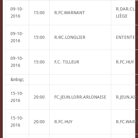
09-10-
R.DAR.CL.
15:00
R.FC.WARNANT
2016
LIÈGE
09-10-
15:00
R.RC.LONGLIER
ENTENTE 
2016
09-10-
15:00
F.C. TILLEUR
R.FC.HUY
2016
&nbsp;
15-10-
20:00
FC.JEUN.LORR.ARLONAISE
R.JEUN.AI
2016
15-10-
20:00
R.FC.HUY
R.FC.WAR
2016