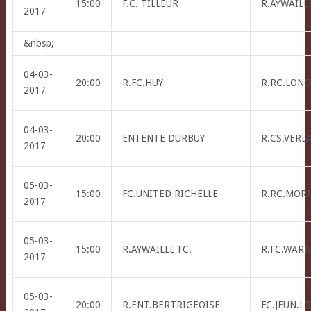
15:00
F.C. TILLEUR
R.AYWAILLE
2017
&nbsp;
04-03-
20:00
R.FC.HUY
R.RC.LONG
2017
04-03-
20:00
ENTENTE DURBUY
R.CS.VERL
2017
05-03-
15:00
FC.UNITED RICHELLE
R.RC.MOR
2017
05-03-
15:00
R.AYWAILLE FC.
R.FC.WAR
2017
05-03-
20:00
R.ENT.BERTRIGEOISE
FC.JEUN.L