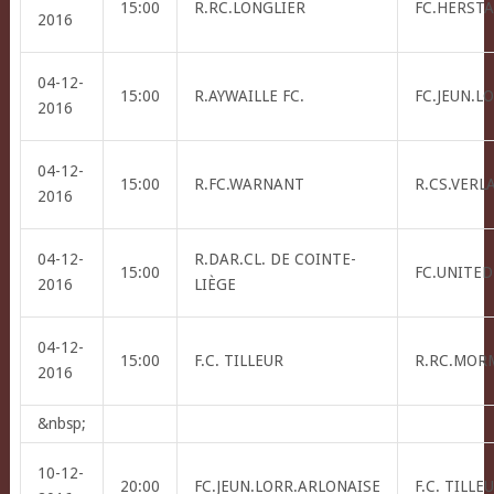
15:00
R.RC.LONGLIER
FC.HERSTA
2016
04-12-
15:00
R.AYWAILLE FC.
FC.JEUN.L
2016
04-12-
15:00
R.FC.WARNANT
R.CS.VERL
2016
04-12-
R.DAR.CL. DE COINTE-
15:00
FC.UNITED
2016
LIÈGE
04-12-
15:00
F.C. TILLEUR
R.RC.MOR
2016
&nbsp;
10-12-
20:00
FC.JEUN.LORR.ARLONAISE
F.C. TILLE