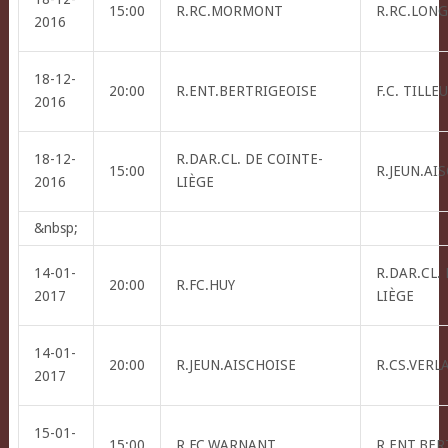
15:00
R.RC.MORMONT
R.RC.LONG
2016
18-12-
20:00
R.ENT.BERTRIGEOISE
F.C. TILLE
2016
18-12-
R.DAR.CL. DE COINTE-
15:00
R.JEUN.AI
2016
LIÈGE
&nbsp;
14-01-
R.DAR.CL.
20:00
R.FC.HUY
2017
LIÈGE
14-01-
20:00
R.JEUN.AISCHOISE
R.CS.VERL
2017
15-01-
15:00
R.FC.WARNANT
R.ENT.BER