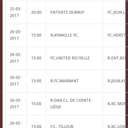
25-03-
20:00
ENTENTE DURBUY
FC.JEUN.L
2017
26-03-
15:00
R.AYWAILLE FC.
FC.HERSTA
2017
26-03-
15:00
FC.UNITED RICHELLE
R.ENT.BER
2017
26-03-
15:00
R.FC.WARNANT
R.JEUN.AI
2017
26-03-
R.DAR.CL. DE COINTE-
15:00
R.RC.MOR
2017
LIÈGE
26-03-
15:00
F.C. TILLEUR
R.RC.LONG