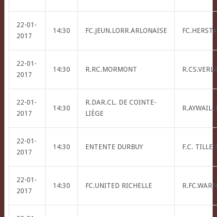
22-01-
14:30
FC.JEUN.LORR.ARLONAISE
FC.HERSTA
2017
22-01-
14:30
R.RC.MORMONT
R.CS.VERL
2017
22-01-
R.DAR.CL. DE COINTE-
14:30
R.AYWAILLE
2017
LIÈGE
22-01-
14:30
ENTENTE DURBUY
F.C. TILLE
2017
22-01-
14:30
FC.UNITED RICHELLE
R.FC.WAR
2017