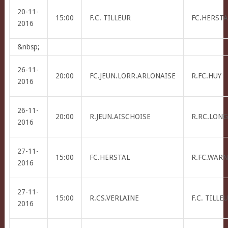
20-11-
15:00
F.C. TILLEUR
FC.HERSTA
2016
&nbsp;
26-11-
20:00
FC.JEUN.LORR.ARLONAISE
R.FC.HUY
2016
26-11-
20:00
R.JEUN.AISCHOISE
R.RC.LONG
2016
27-11-
15:00
FC.HERSTAL
R.FC.WAR
2016
27-11-
15:00
R.CS.VERLAINE
F.C. TILLE
2016