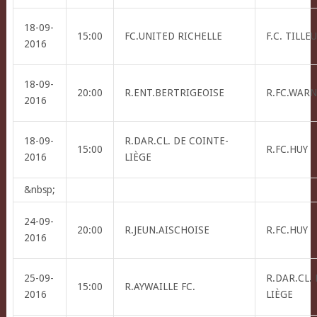
18-09-
15:00
FC.UNITED RICHELLE
F.C. TILLE
2016
18-09-
20:00
R.ENT.BERTRIGEOISE
R.FC.WAR
2016
18-09-
R.DAR.CL. DE COINTE-
15:00
R.FC.HUY
2016
LIÈGE
&nbsp;
24-09-
20:00
R.JEUN.AISCHOISE
R.FC.HUY
2016
25-09-
R.DAR.CL.
15:00
R.AYWAILLE FC.
2016
LIÈGE