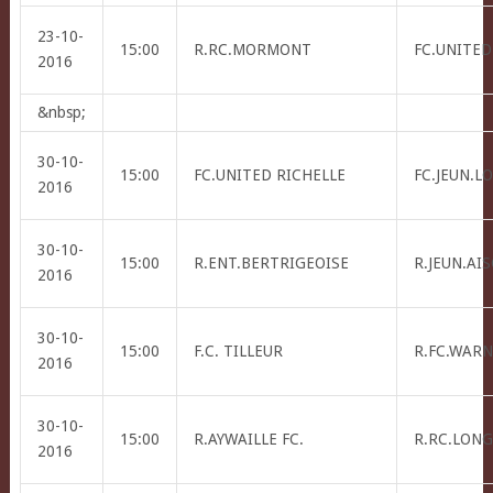
23-10-
15:00
R.RC.MORMONT
FC.UNITED
2016
&nbsp;
30-10-
15:00
FC.UNITED RICHELLE
FC.JEUN.L
2016
30-10-
15:00
R.ENT.BERTRIGEOISE
R.JEUN.AI
2016
30-10-
15:00
F.C. TILLEUR
R.FC.WAR
2016
30-10-
15:00
R.AYWAILLE FC.
R.RC.LONG
2016