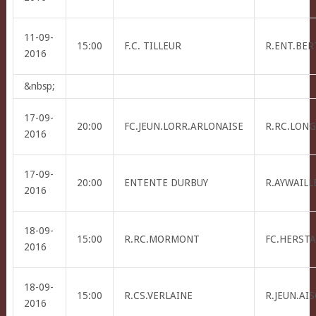
11-09-
15:00
F.C. TILLEUR
R.ENT.BER
2016
&nbsp;
17-09-
20:00
FC.JEUN.LORR.ARLONAISE
R.RC.LONG
2016
17-09-
20:00
ENTENTE DURBUY
R.AYWAILLE
2016
18-09-
15:00
R.RC.MORMONT
FC.HERSTA
2016
18-09-
15:00
R.CS.VERLAINE
R.JEUN.AI
2016