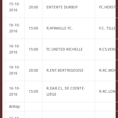
15-10-
20:00
ENTENTE DURBUY
FC.HERSTA
2016
16-10-
15:00
R.AYWAILLE FC.
F.C. TILLE
2016
16-10-
15:00
FC.UNITED RICHELLE
R.CS.VERL
2016
16-10-
20:00
R.ENT.BERTRIGEOISE
R.RC.MOR
2016
16-10-
R.DAR.CL. DE COINTE-
15:00
R.RC.LONG
2016
LIÈGE
&nbsp;