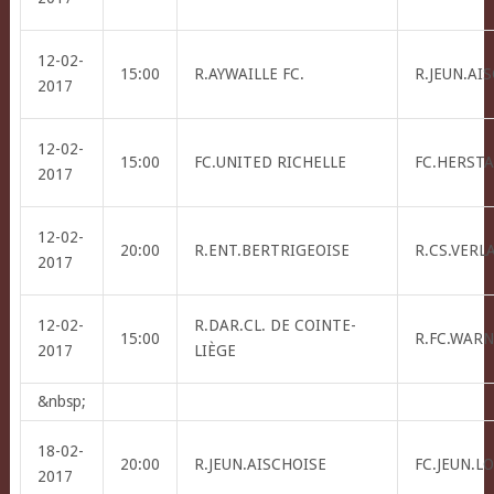
12-02-
15:00
R.AYWAILLE FC.
R.JEUN.AI
2017
12-02-
15:00
FC.UNITED RICHELLE
FC.HERSTA
2017
12-02-
20:00
R.ENT.BERTRIGEOISE
R.CS.VERL
2017
12-02-
R.DAR.CL. DE COINTE-
15:00
R.FC.WAR
2017
LIÈGE
&nbsp;
18-02-
20:00
R.JEUN.AISCHOISE
FC.JEUN.L
2017