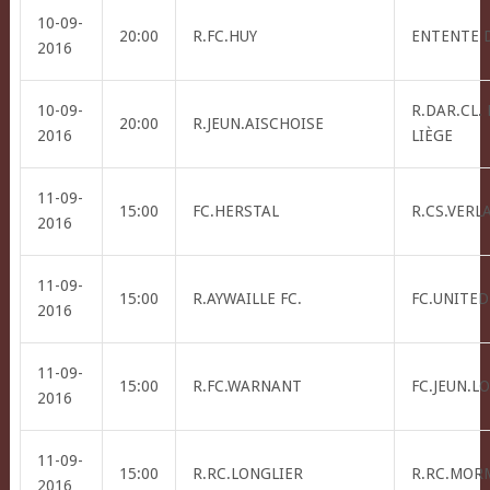
10-09-
20:00
R.FC.HUY
ENTENTE 
2016
10-09-
R.DAR.CL.
20:00
R.JEUN.AISCHOISE
2016
LIÈGE
11-09-
15:00
FC.HERSTAL
R.CS.VERL
2016
11-09-
15:00
R.AYWAILLE FC.
FC.UNITED
2016
11-09-
15:00
R.FC.WARNANT
FC.JEUN.L
2016
11-09-
15:00
R.RC.LONGLIER
R.RC.MOR
2016