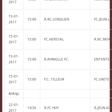
2017
15-01-
15:00
R.RC.LONGLIER
FC.JEUN.L
2017
15-01-
15:00
FC.HERSTAL
R.RC.MOR
2017
15-01-
15:00
R.AYWAILLE FC.
ENTENTE 
2017
15-01-
15:00
F.C. TILLEUR
FC.UNITED
2017
&nbsp;
22-01-
14:30
R.FC.HUY
R.JEUN.AI
2017