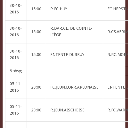
30-10-
15:00
R.FC.HUY
FC.HERSTA
2016
30-10-
R.DAR.CL. DE COINTE-
15:00
R.CS.VERL
2016
LIÈGE
30-10-
15:00
ENTENTE DURBUY
R.RC.MOR
2016
&nbsp;
05-11-
20:00
FC.JEUN.LORR.ARLONAISE
ENTENTE 
2016
05-11-
20:00
R.JEUN.AISCHOISE
R.FC.WAR
2016