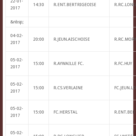
22-01-
14:30
R.ENT.BERTRIGEOISE
R.RC.LONG
2017
&nbsp;
04-02-
20:00
R.JEUN.AISCHOISE
R.RC.MOR
2017
05-02-
15:00
R.AYWAILLE FC.
R.FC.HUY
2017
05-02-
15:00
R.CS.VERLAINE
FC.JEUN.L
2017
05-02-
15:00
FC.HERSTAL
R.ENT.BER
2017
05-02-