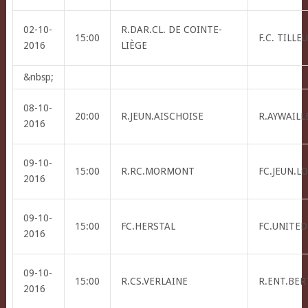
02-10-
R.DAR.CL. DE COINTE-
15:00
F.C. TILLE
2016
LIÈGE
&nbsp;
08-10-
20:00
R.JEUN.AISCHOISE
R.AYWAILLE
2016
09-10-
15:00
R.RC.MORMONT
FC.JEUN.L
2016
09-10-
15:00
FC.HERSTAL
FC.UNITED
2016
09-10-
15:00
R.CS.VERLAINE
R.ENT.BER
2016