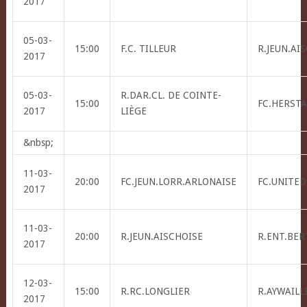
2017
05-03-
15:00
F.C. TILLEUR
R.JEUN.AI
2017
05-03-
R.DAR.CL. DE COINTE-
15:00
FC.HERSTA
2017
LIÈGE
&nbsp;
11-03-
20:00
FC.JEUN.LORR.ARLONAISE
FC.UNITED
2017
11-03-
20:00
R.JEUN.AISCHOISE
R.ENT.BER
2017
12-03-
15:00
R.RC.LONGLIER
R.AYWAILLE
2017