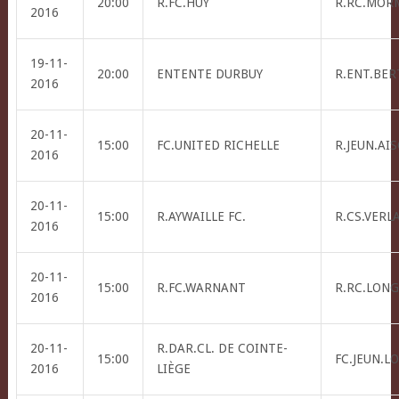
20:00
R.FC.HUY
R.RC.MOR
2016
19-11-
20:00
ENTENTE DURBUY
R.ENT.BER
2016
20-11-
15:00
FC.UNITED RICHELLE
R.JEUN.AI
2016
20-11-
15:00
R.AYWAILLE FC.
R.CS.VERL
2016
20-11-
15:00
R.FC.WARNANT
R.RC.LONG
2016
20-11-
R.DAR.CL. DE COINTE-
15:00
FC.JEUN.L
2016
LIÈGE