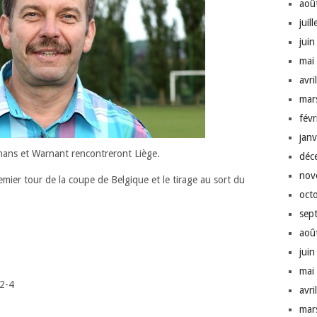
aoû
juil
jui
mai
avri
mar
fév
jan
ans et Warnant rencontreront Liège.
déc
nov
remier tour de la coupe de Belgique
et le tirage au sort du
oct
sep
aoû
jui
mai
2-4
avri
mar