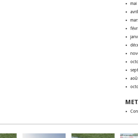
mai
avri
mar
fév
jan
déc
nov
oct
sep
aoû
oct
MET
Con