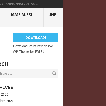
S CHAMPIONNATS DE P2B ...
MAIS AUSSI…
UNE
DOWNLOAD!
Download Point responsive
WP Theme for FREE!
RCH
HIVES
l 2026
obre 2020