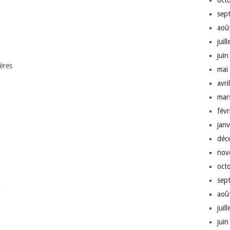
oct
sep
aoû
juil
jui
ères
mai
avri
mar
fév
jan
déc
nov
oct
sep
k
aoû
juil
jui