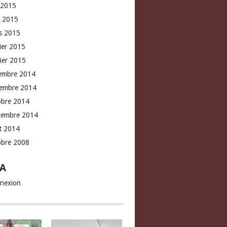
 2015
l 2015
s 2015
rier 2015
vier 2015
embre 2014
embre 2014
obre 2014
tembre 2014
t 2014
obre 2008
A
nexion