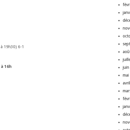
fév
jan
déc
nov
oct
sep
 à 19h30) 6-1
aoû
juil
 à 16h
jui
mai
avri
mar
fév
jan
déc
nov