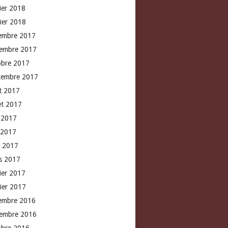
rier 2018
vier 2018
embre 2017
embre 2017
obre 2017
tembre 2017
t 2017
let 2017
n 2017
 2017
l 2017
s 2017
rier 2017
vier 2017
embre 2016
embre 2016