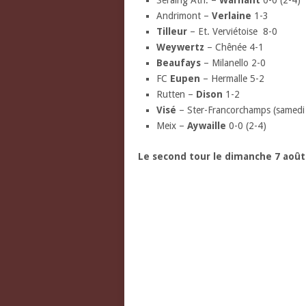
Seraing Ath. –
Warnant
0-0 (2-4)
Andrimont –
Verlaine
1-3
Tilleur
– Et. Verviétoise 8-0
Weywertz
– Chênée 4-1
Beaufays
– Milanello 2-0
FC
Eupen
– Hermalle 5-2
Rutten –
Dison
1-2
Visé
– Ster-Francorchamps (samedi
Meix –
Aywaille
0-0 (2-4)
Le second tour le dimanche 7 août