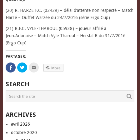
(20) R. HARZE F.C. (02429) – délai d’attente non respecté – Match
Harzé – Ouffet Warzée du 24/7/2016 (série Ergo Cup)
(21) R.F.C. VYLE-THAROUL (05938) – joueur affilié à
Jeun.Arlonaise – Match Vyle Tharoul – Herstal B du 31/7/2016
(Ergo Cup)
PARTAGER:
Click
Click
Click
More
to
to
to
share
share
email
on
on
this
Facebook
Twitter
to
SEARCH
(Opens
(Opens
a
in
in
friend
new
new
(Opens
window)
window)
in
new
window)
ARCHIVES
avril 2026
octobre 2020