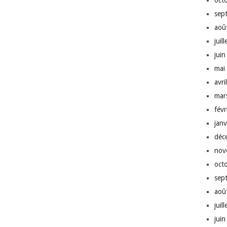
oct
sep
aoû
juil
jui
mai
avri
mar
fév
jan
déc
nov
oct
sep
aoû
juil
jui