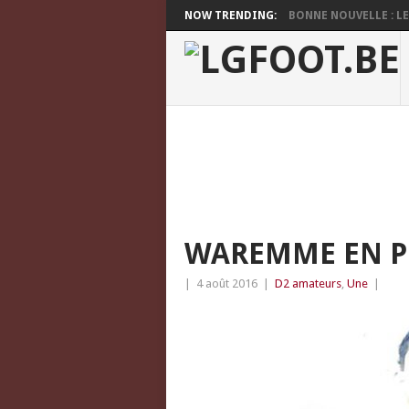
NOW TRENDING:
BONNE NOUVELLE : LES
WAREMME EN P
|
4 août 2016
|
D2 amateurs
,
Une
|