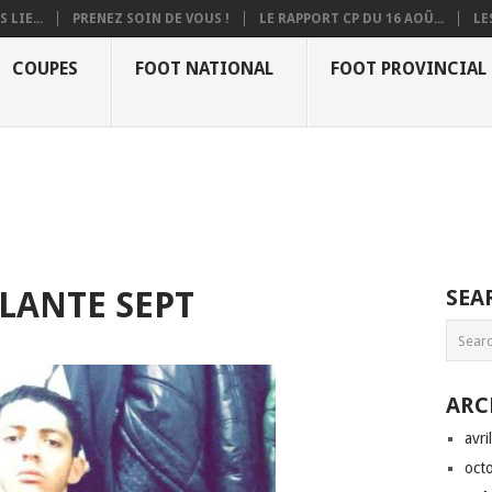
 LIE...
PRENEZ SOIN DE VOUS !
LE RAPPORT CP DU 16 AOÛ...
LE
COUPES
FOOT NATIONAL
FOOT PROVINCIAL
LANTE SEPT
SEA
ARC
avri
oct