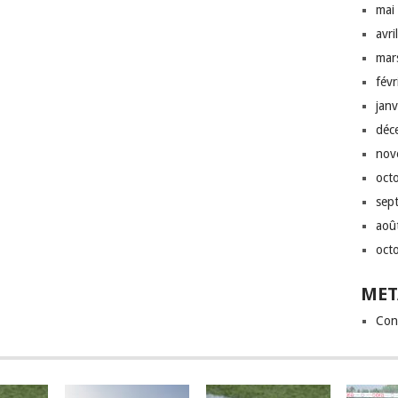
mai
avri
mar
fév
jan
déc
nov
oct
sep
aoû
oct
MET
Con