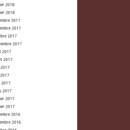
rier 2018
vier 2018
embre 2017
embre 2017
obre 2017
tembre 2017
t 2017
let 2017
n 2017
 2017
l 2017
s 2017
rier 2017
vier 2017
embre 2016
embre 2016