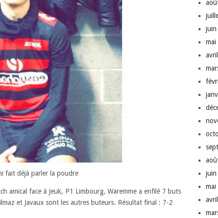
aoû
juil
jui
mai
avri
mar
fév
jan
déc
nov
oct
sep
aoû
jui
i fait déjà parler la poudre
mai
ch amical face à Jeuk, P1 Limbourg, Waremme a enfilé 7 buts
avri
lmaz et Javaux sont les autres buteurs. Résultat final : 7-2
mar