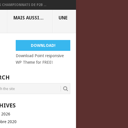
S CHAMPIONNATS DE P2B ...
MAIS AUSSI…
UNE
DOWNLOAD!
Download Point responsive
WP Theme for FREE!
RCH
HIVES
l 2026
obre 2020