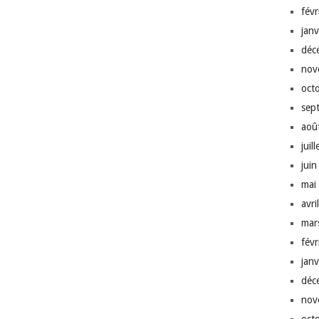
fév
jan
déc
nov
oct
sep
aoû
juil
jui
mai
avri
mar
fév
jan
déc
nov