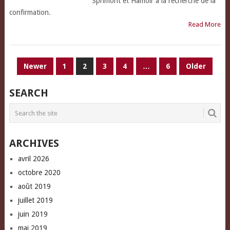
Sprimont et Hamoir à la recherche de la
confirmation.
Read More
PAGINATION
Newer
1
2
3
4
…
6
Older
DES
SEARCH
PUBLICATIONS
ARCHIVES
avril 2026
octobre 2020
août 2019
juillet 2019
juin 2019
mai 2019