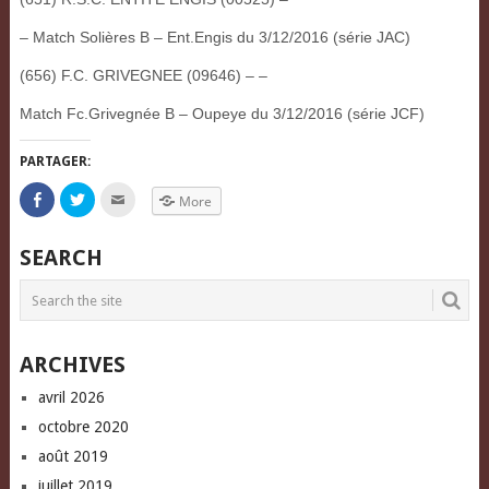
– Match Solières B – Ent.Engis du 3/12/2016 (série JAC)
(656) F.C. GRIVEGNEE (09646) – –
Match Fc.Grivegnée B – Oupeye du 3/12/2016 (série JCF)
PARTAGER:
Click
Click
Click
More
to
to
to
share
share
email
on
on
this
Facebook
Twitter
to
SEARCH
(Opens
(Opens
a
in
in
friend
new
new
(Opens
window)
window)
in
new
window)
ARCHIVES
avril 2026
octobre 2020
août 2019
juillet 2019