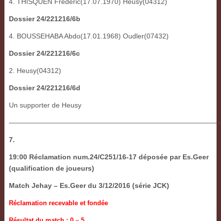
4. THISQUEN Frederic(17.07.1970) Heusy(04312)
Dossier 24/221216/6b
4. BOUSSEHABA Abdo(17.01.1968) Oudler(07432)
Dossier 24/221216/6c
2. Heusy(04312)
Dossier 24/221216/6d
Un supporter de Heusy
———————————————————————————————
7.
19:00 Réclamation num.24/C251/16-17 déposée par Es.Geer
(qualification de joueurs)
Match Jehay – Es.Geer du 3/12/2016 (série JCK)
Réclamation recevable et fondée
Résultat du match : 0 – 5