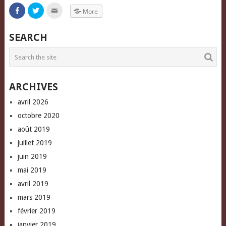
Click
Click
Click
More
to
to
to
share
share
email
on
on
this
Facebook
Twitter
to
SEARCH
(Opens
(Opens
a
in
in
friend
new
new
(Opens
window)
window)
in
new
window)
ARCHIVES
avril 2026
octobre 2020
août 2019
juillet 2019
juin 2019
mai 2019
avril 2019
mars 2019
février 2019
janvier 2019