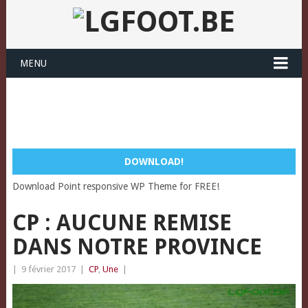
MENU
DOWNLOAD!
Download Point responsive WP Theme for FREE!
CP : AUCUNE REMISE
DANS NOTRE PROVINCE
|
9 février 2017
|
CP
,
Une
|