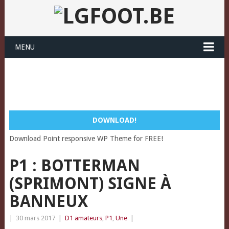
MENU
DOWNLOAD!
Download Point responsive WP Theme for FREE!
P1 : BOTTERMAN
(SPRIMONT) SIGNE À
BANNEUX
|
30 mars 2017
|
D1 amateurs
,
P1
,
Une
|