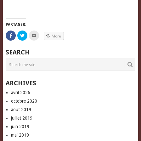
PARTAGER:
Click
Click
Click
More
to
to
to
share
share
email
on
on
this
Facebook
Twitter
to
SEARCH
(Opens
(Opens
a
in
in
friend
new
new
(Opens
window)
window)
in
new
window)
ARCHIVES
avril 2026
octobre 2020
août 2019
juillet 2019
juin 2019
mai 2019