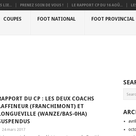
 LIE...
PRENEZ SOIN DE VOUS !
LE RAPPORT CP DU 16 AOÛ...
LE
COUPES
FOOT NATIONAL
FOOT PROVINCIAL
SEA
RAPPORT DU CP : LES DEUX COACHS
LAFFINEUR (FRANCHIMONT) ET
ARC
LONGUEVILLE (WANZE/BAS-0HA)
SUSPENDUS
avri
oct
|
24 mars 2017