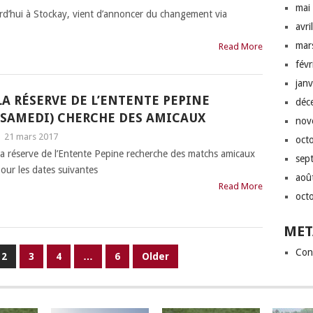
mai
urd’hui à Stockay, vient d’annoncer du changement via
avri
mar
Read More
fév
jan
LA RÉSERVE DE L’ENTENTE PEPINE
déc
(SAMEDI) CHERCHE DES AMICAUX
nov
|
21 mars 2017
oct
a réserve de l’Entente Pepine recherche des matchs amicaux
sep
our les dates suivantes
aoû
Read More
oct
MET
Con
2
3
4
…
6
Older