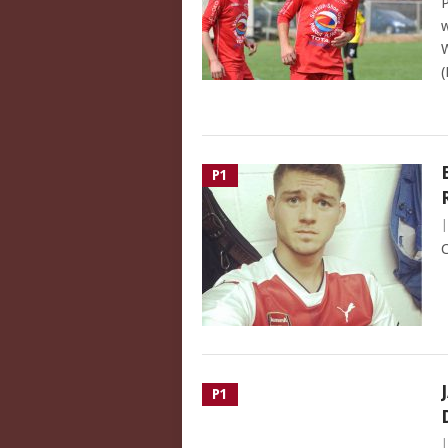
P
w
W
(
P1
C
P1