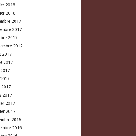
rier 2018
vier 2018
embre 2017
embre 2017
obre 2017
tembre 2017
t 2017
let 2017
n 2017
 2017
l 2017
s 2017
rier 2017
vier 2017
embre 2016
embre 2016