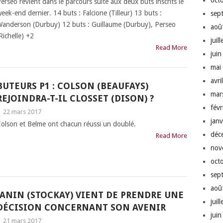
oct
erseo revient dans le parcours suite aux deux buts inscrits le
eek-end dernier. 14 buts : Falcione (Tilleur) 13 buts :
sep
anderson (Durbuy) 12 buts : Guillaume (Durbuy), Perseo
aoû
Richelle) +2
juil
Read More
jui
mai
avri
BUTEURS P1 : COLSON (BEAUFAYS)
mar
REJOINDRA-T-IL CLOSSET (DISON) ?
fév
|
22 mars 2017
jan
olson et Belme ont chacun réussi un doublé.
déc
Read More
nov
oct
sep
aoû
JANIN (STOCKAY) VIENT DE PRENDRE UNE
juil
DÉCISION CONCERNANT SON AVENIR
jui
|
21 mars 2017