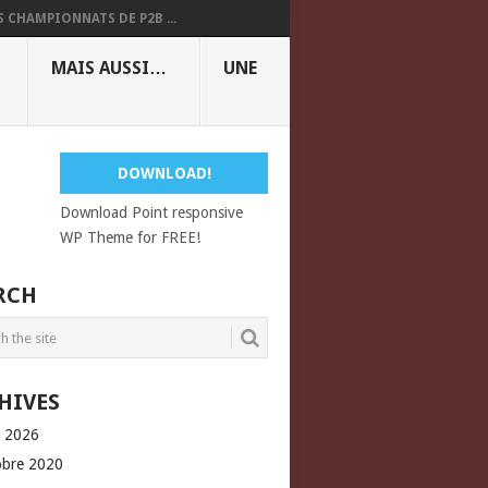
S CHAMPIONNATS DE P2B ...
MAIS AUSSI…
UNE
DOWNLOAD!
Download Point responsive
WP Theme for FREE!
RCH
HIVES
l 2026
obre 2020