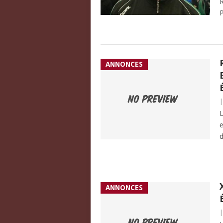
R
P
ANNONCES
L
e
d
ANNONCES