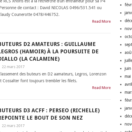
e RCS Xhoris est à la recherche d’un entraîneur pour sa P4
fév
ersonne de contact : David NICOLAS 0496/531.541 ou
jan
laudy Counerotte 0478/446752.
déc
Read More
nov
oct
BUTEURS D2 AMATEURS : GUILLAUME
sep
LEGROS (HAMOIR) À LA POURSUITE DE
aoû
DIALLO (LA CALAMINE)
juil
|
22 mars 2017
jui
lassement des buteurs en D2 aamateurs, Legros, Lorenzon
mai
t Cossalter font toujours trembler les filets.
avri
Read More
mar
fév
jan
BUTEURS D3 ACFF : PERSEO (RICHELLE)
déc
REPOINTE LE BOUT DE SON NEZ
nov
|
22 mars 2017