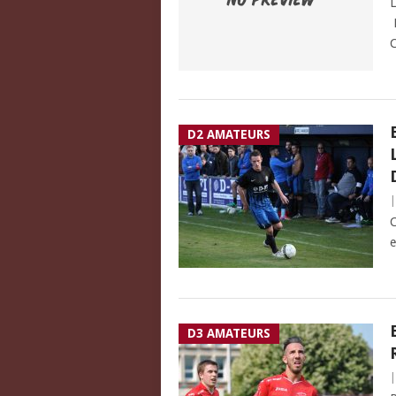
L
P
C
D2 AMATEURS
C
e
D3 AMATEURS