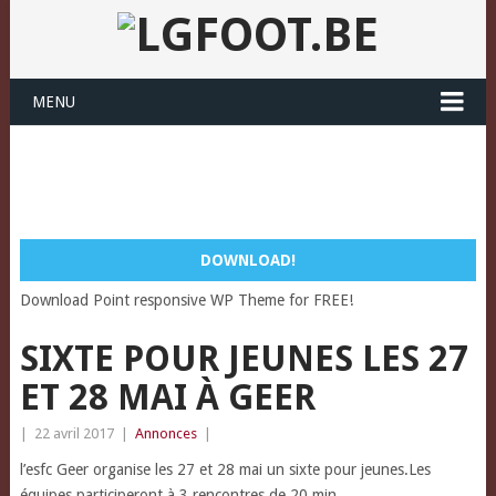
MENU
DOWNLOAD!
Download Point responsive WP Theme for FREE!
SIXTE POUR JEUNES LES 27
ET 28 MAI À GEER
|
22 avril 2017
|
Annonces
|
l’esfc Geer organise les 27 et 28 mai un sixte pour jeunes.Les
équipes participeront à 3 rencontres de 20 min.