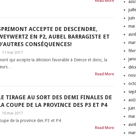
Read More
aoû
juil
jui
mai
SPRIMONT ACCEPTE DE DESCENDRE,
avri
WEYWERTZ EN P2, AUBEL BARRAGISTE ET
mar
D’AUTRES CONSÉQUENCES!
fév
|
11 mai 2017
jan
ont qui accepte la décision favorable à Deinze et donc, la
ateurs…
déc
Read More
nov
oct
sep
LE TIRAGE AU SORT DES DEMI FINALES DE
aoû
LA COUPE DE LA PROVINCE DES P3 ET P4
jui
|
10 mai 2017
mai
 coupe de la province des P3 et P4
avri
Read More
mar