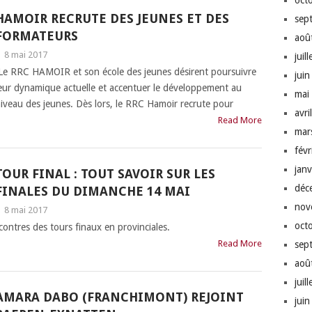
oct
HAMOIR RECRUTE DES JEUNES ET DES
sep
FORMATEURS
aoû
|
8 mai 2017
juil
e RRC HAMOIR et son école des jeunes désirent poursuivre
jui
eur dynamique actuelle et accentuer le développement au
mai
iveau des jeunes. Dès lors, le RRC Hamoir recrute pour
avri
Read More
mar
fév
jan
TOUR FINAL : TOUT SAVOIR SUR LES
déc
FINALES DU DIMANCHE 14 MAI
nov
|
8 mai 2017
oct
ontres des tours finaux en provinciales.
Read More
sep
aoû
juil
AMARA DABO (FRANCHIMONT) REJOINT
jui