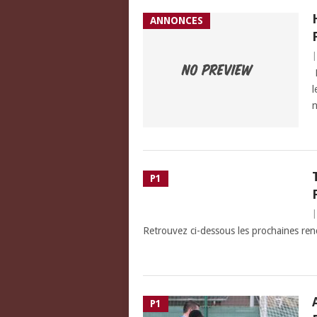
ANNONCES
L
l
n
P1
Retrouvez ci-dessous les prochaines renc
P1