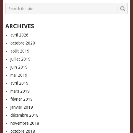
in
in
friend
new
new
(Opens
window)
window)
in
new
window)
ARCHIVES
avril 2026
octobre 2020
août 2019
juillet 2019
juin 2019
mai 2019
avril 2019
mars 2019
février 2019
janvier 2019
décembre 2018
novembre 2018
octobre 2018