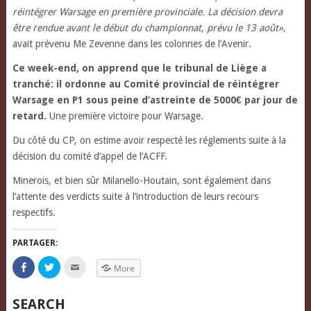
réintégrer Warsage en première provinciale. La décision devra
être rendue avant le début du championnat, prévu le 13 août»,
avait prévenu Me Zevenne dans les colonnes de l’Avenir.
Ce week-end, on apprend que le tribunal de Liège a
tranché: il ordonne au Comité provincial de réintégrer
Warsage en P1 sous peine d’astreinte de 5000€ par jour de
retard.
Une première victoire pour Warsage.
Du côté du CP, on estime avoir respecté les réglements suite à la
décision du comité d’appel de l’ACFF.
Minerois, et bien sûr Milanello-Houtain, sont également dans
l’attente des verdicts suite à l’introduction de leurs recours
respectifs.
PARTAGER:
Click
Click
Click
More
to
to
to
share
share
email
on
on
this
Facebook
Twitter
to
SEARCH
(Opens
(Opens
a