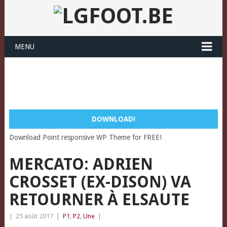
MENU
DOWNLOAD!
Download Point responsive WP Theme for FREE!
MERCATO: ADRIEN
CROSSET (EX-DISON) VA
RETOURNER À ELSAUTE
|
25 août 2017
|
P1
,
P2
,
Une
|