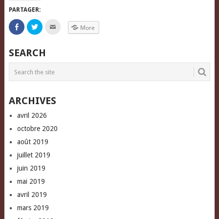
PARTAGER:
Click
Click
Click
More
to
to
to
share
share
email
on
on
this
Facebook
Twitter
to
SEARCH
(Opens
(Opens
a
in
in
friend
new
new
(Opens
window)
window)
in
new
window)
ARCHIVES
avril 2026
octobre 2020
août 2019
juillet 2019
juin 2019
mai 2019
avril 2019
mars 2019