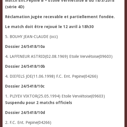
Match Ent.Pepine B – Etoile Verviétoise B du 18/3/2018
(série 4D)
Réclamation jugée recevable et partiellement fondée.
Le match doit être rejoué le 12 avril à 18h30
5. BOUHY JEAN-CLAUDE (occ)
Dossier 24/5418/10a
4. LAFFINEUR ASTRID(02.08.1969) Etoile Verviétoise(09603)
Dossier 24/5418/10b
4. DIEFELS JOE(11.06.1998) F.C. Ent. Pepine(04266)
Dossier 24/5418/10c
1. PLIYEV VIKTOR(25.05.1994) Etoile Verviétoise(09603)
Suspendu pour 2 matchs officiels
Dossier 24/5418/10d
2. F.C. Ent. Pepine(04266)