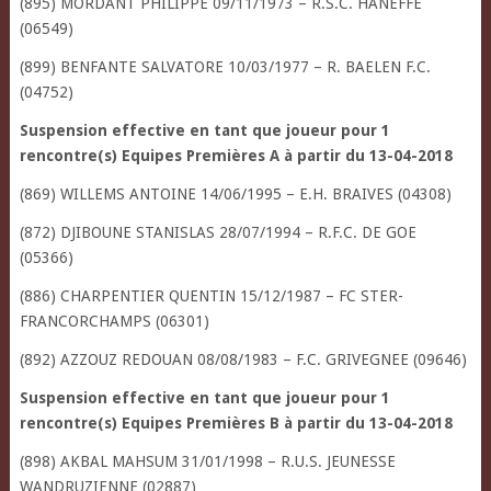
(895) MORDANT PHILIPPE 09/11/1973 – R.S.C. HANEFFE
(06549)
(899) BENFANTE SALVATORE 10/03/1977 – R. BAELEN F.C.
(04752)
Suspension effective en tant que joueur pour 1
rencontre(s) Equipes Premières A à partir du 13-04-2018
(869) WILLEMS ANTOINE 14/06/1995 – E.H. BRAIVES (04308)
(872) DJIBOUNE STANISLAS 28/07/1994 – R.F.C. DE GOE
(05366)
(886) CHARPENTIER QUENTIN 15/12/1987 – FC STER-
FRANCORCHAMPS (06301)
(892) AZZOUZ REDOUAN 08/08/1983 – F.C. GRIVEGNEE (09646)
Suspension effective en tant que joueur pour 1
rencontre(s) Equipes Premières B à partir du 13-04-2018
(898) AKBAL MAHSUM 31/01/1998 – R.U.S. JEUNESSE
WANDRUZIENNE (02887)