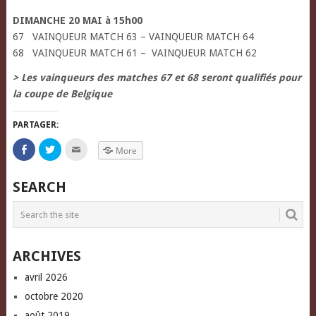
DIMANCHE 20 MAI à 15h00
67 VAINQUEUR MATCH 63 – VAINQUEUR MATCH 64
68 VAINQUEUR MATCH 61 – VAINQUEUR MATCH 62
> Les vainqueurs des matches 67 et 68 seront qualifiés pour
la coupe de Belgique
PARTAGER:
Click
Click
Click
More
to
to
to
share
share
email
on
on
this
Facebook
Twitter
to
SEARCH
(Opens
(Opens
a
in
in
friend
new
new
(Opens
window)
window)
in
new
window)
ARCHIVES
avril 2026
octobre 2020
août 2019