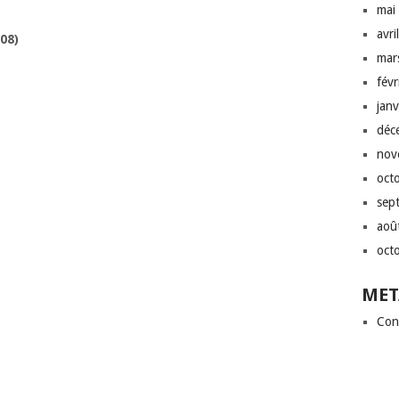
mai
avri
08)
mar
fév
jan
déc
nov
oct
sep
aoû
oct
MET
Con