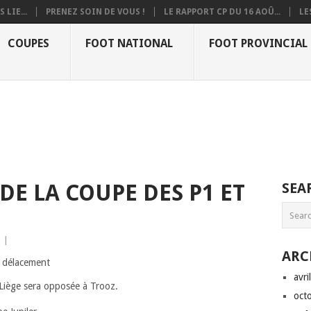
 LIE...
PRENEZ SOIN DE VOUS !
LE RAPPORT CP DU 16 AOÛ...
LE
COUPES
FOOT NATIONAL
FOOT PROVINCIAL
DE LA COUPE DES P1 ET
SEA
|
ARC
avri
Liège sera opposée à Trooz.
oct