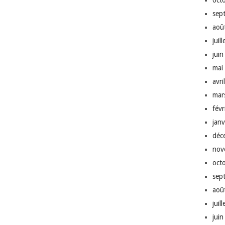
oct
sep
aoû
juil
jui
mai
avri
mar
fév
jan
déc
nov
oct
sep
aoû
juil
jui