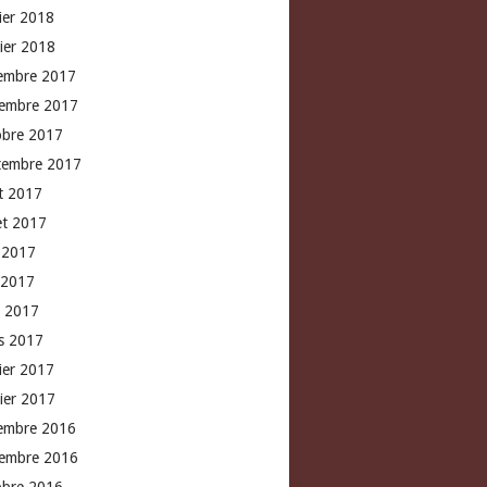
rier 2018
vier 2018
embre 2017
embre 2017
obre 2017
tembre 2017
t 2017
let 2017
n 2017
 2017
l 2017
s 2017
rier 2017
vier 2017
embre 2016
embre 2016