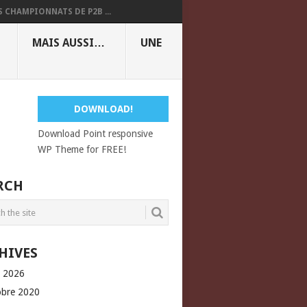
S CHAMPIONNATS DE P2B ...
MAIS AUSSI…
UNE
DOWNLOAD!
Download Point responsive
WP Theme for FREE!
RCH
HIVES
l 2026
obre 2020