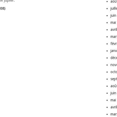
e Jupiler.
aoû
juil
08)
jui
mai
avri
mar
fév
jan
déc
nov
oct
sep
aoû
jui
mai
avri
mar