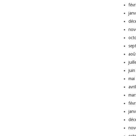
fév
jan
déc
nov
oct
sep
aoû
juil
jui
mai
avri
mar
fév
jan
déc
nov