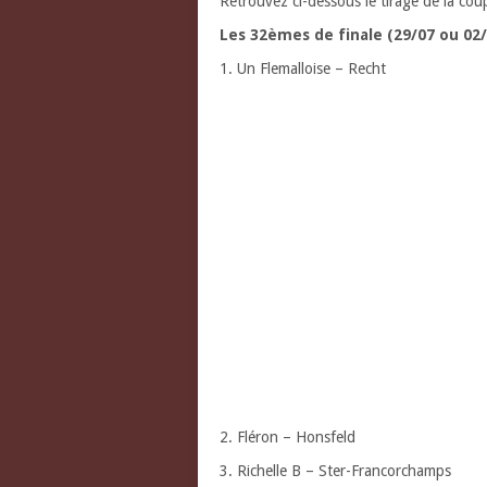
Retrouvez ci-dessous le tirage de la coup
Les 32èmes de finale (29/07 ou 02/
1. Un Flemalloise – Recht
2. Fléron – Honsfeld
3. Richelle B – Ster-Francorchamps