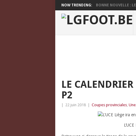
NOW TRENDING:
BONNE NOUVELLE : LES
LE CALENDRIER 
P2
|
22 juin 2018
|
Coupes provinciales
,
Une
L’UCE 