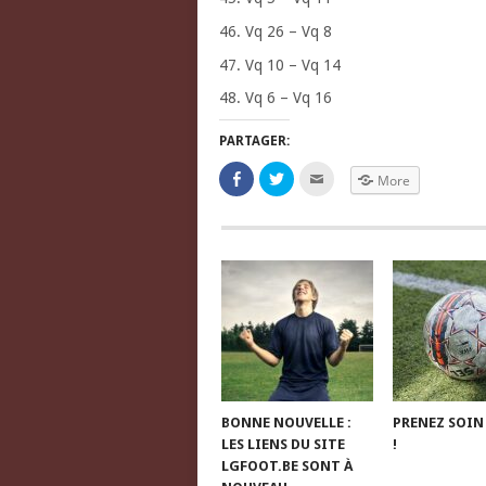
46. Vq 26 – Vq 8
47. Vq 10 – Vq 14
48. Vq 6 – Vq 16
PARTAGER:
Click
Click
Click
More
to
to
to
share
share
email
on
on
this
Facebook
Twitter
to
(Opens
(Opens
a
in
in
friend
new
new
(Opens
window)
window)
in
new
window)
BONNE NOUVELLE :
PRENEZ SOIN
LES LIENS DU SITE
!
LGFOOT.BE SONT À