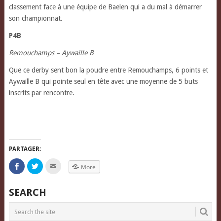
classement face à une équipe de Baelen qui a du mal à démarrer
son championnat.
P4B
Remouchamps – Aywaille B
Que ce derby sent bon la poudre entre Remouchamps, 6 points et
Aywaille B qui pointe seul en tête avec une moyenne de 5 buts
inscrits par rencontre.
PARTAGER:
Click
Click
Click
More
to
to
to
share
share
email
on
on
this
Facebook
Twitter
to
SEARCH
(Opens
(Opens
a
in
in
friend
new
new
(Opens
window)
window)
in
new