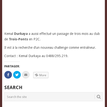
Kemal
Durkaya
a aussi effectué un passage de trois mois au club
de
Trois-Ponts
en P2C.
Il est à la recherche d’un nouveau challenge comme entraîneur.
Contact : Kemal Durkaya au 0488/295.219.
PARTAGER:
Click
Click
Click
More
to
to
to
share
share
email
on
on
this
Facebook
Twitter
to
SEARCH
(Opens
(Opens
a
in
in
friend
new
new
(Opens
window)
window)
in
new
window)