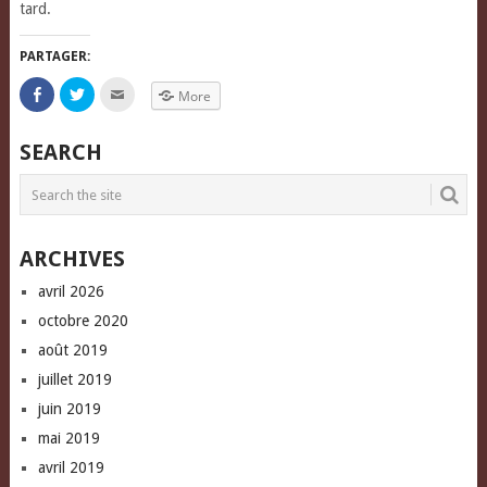
tard.
PARTAGER:
Click
Click
Click
More
to
to
to
share
share
email
on
on
this
Facebook
Twitter
to
SEARCH
(Opens
(Opens
a
in
in
friend
new
new
(Opens
window)
window)
in
new
window)
ARCHIVES
avril 2026
octobre 2020
août 2019
juillet 2019
juin 2019
mai 2019
avril 2019