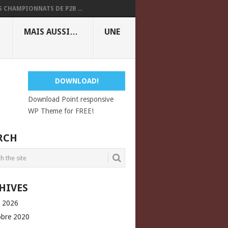
S CHAMPIONNATS DE P2B ...
MAIS AUSSI…
UNE
DOWNLOAD!
Download Point responsive
WP Theme for FREE!
RCH
HIVES
l 2026
obre 2020