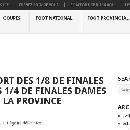
 LIE...
PRENEZ SOIN DE VOUS !
LE RAPPORT CP DU 16 AOÛ...
LE
COUPES
FOOT NATIONAL
FOOT PROVINCIAL
ORT DES 1/8 DE FINALES
SEA
 1/4 DE FINALES DAMES
E LA PROVINCE
ARC
avri
UCE Liège ira défier Fize.
oct