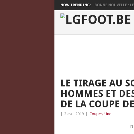
NOW TRENDING:
BONNE NOUVELLE : LES
LE TIRAGE AU S
HOMMES ET DES
DE LA COUPE D
|
3 avril 2019
|
Coupes
,
Une
|
L’