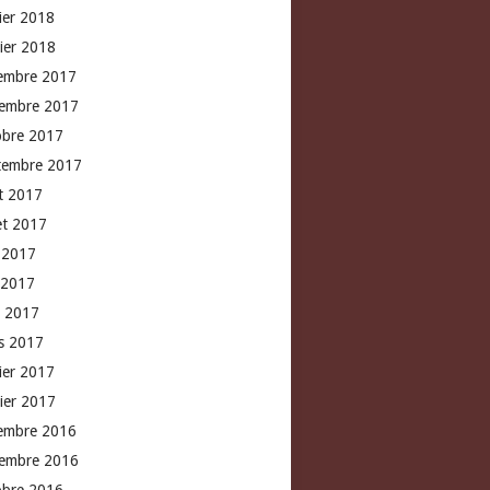
rier 2018
vier 2018
embre 2017
embre 2017
obre 2017
tembre 2017
t 2017
let 2017
n 2017
 2017
l 2017
s 2017
rier 2017
vier 2017
embre 2016
embre 2016