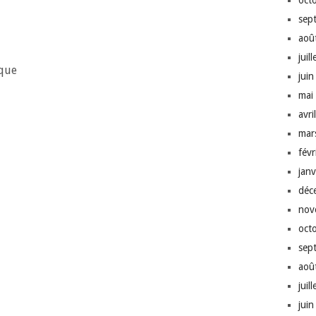
oct
sep
aoû
juil
ique
jui
mai
avri
mar
fév
jan
déc
nov
oct
sep
aoû
juil
jui