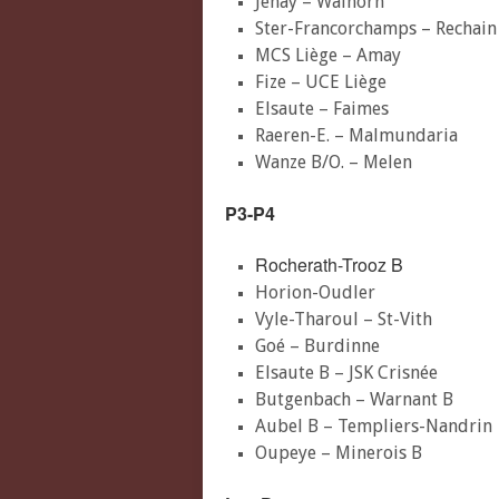
Jehay – Walhorn
Ster-Francorchamps – Rechain
MCS Liège – Amay
Fize – UCE Liège
Elsaute – Faimes
Raeren-E. – Malmundaria
Wanze B/O. – Melen
P3-P4
Rocherath-Trooz B
Horion-Oudler
Vyle-Tharoul – St-Vith
Goé – Burdinne
Elsaute B – JSK Crisnée
Butgenbach – Warnant B
Aubel B – Templiers-Nandrin
Oupeye – Minerois B