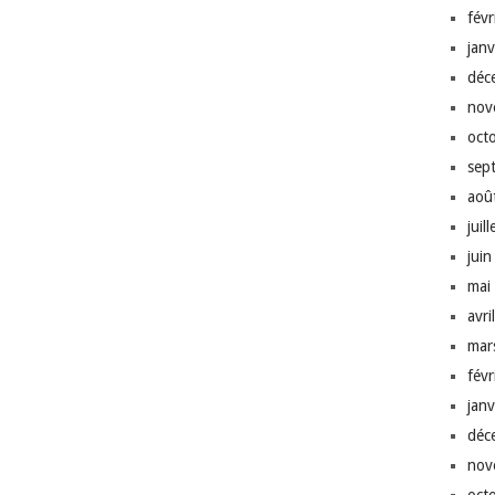
fév
jan
déc
nov
oct
sep
aoû
juil
jui
mai
avri
mar
fév
jan
déc
nov