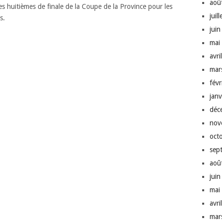
aoû
es huitièmes de finale de la Coupe de la Province pour les
juil
s.
jui
mai
avri
mar
fév
jan
déc
nov
oct
sep
aoû
jui
mai
avri
lgfoot.be)
mar