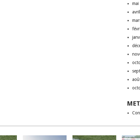
mai
avri
mar
fév
jan
déc
nov
oct
sep
aoû
oct
MET
Con