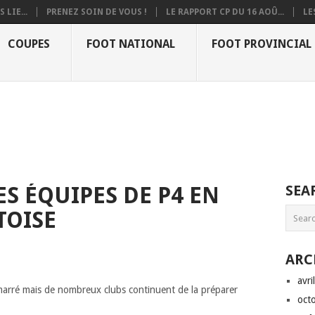
 LIE...
PRENEZ SOIN DE VOUS !
LE RAPPORT CP DU 16 AOÛ...
LE
COUPES
FOOT NATIONAL
FOOT PROVINCIAL
S ÉQUIPES DE P4 EN
SEA
TOISE
ARC
avri
arré mais de nombreux clubs continuent de la préparer
oct