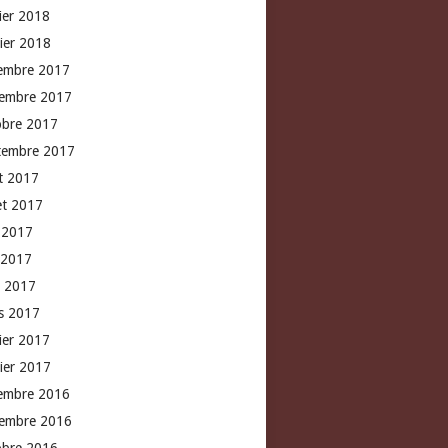
rier 2018
vier 2018
embre 2017
embre 2017
obre 2017
tembre 2017
t 2017
let 2017
n 2017
 2017
l 2017
s 2017
rier 2017
vier 2017
embre 2016
embre 2016