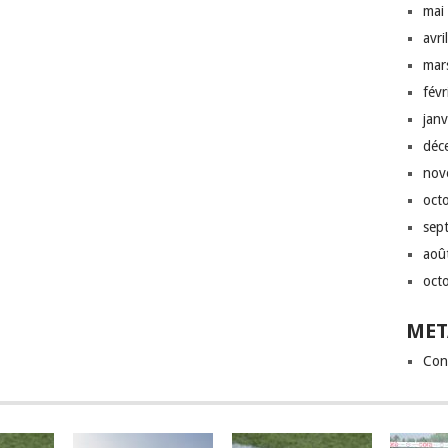
mai
avri
mar
fév
jan
déc
nov
oct
sep
aoû
oct
MET
Con