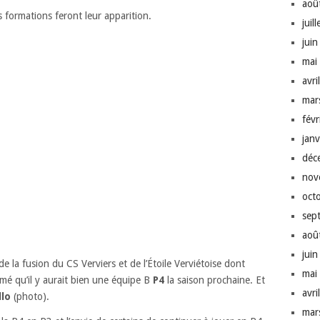
aoû
 formations feront leur apparition.
juil
jui
mai
avri
mar
fév
jan
déc
nov
oct
sep
aoû
jui
 de la fusion du CS Verviers et de l’Étoile Verviétoise dont
mai
rmé qu’il y aurait bien une équipe B
P4
la saison prochaine. Et
avri
lo
(photo).
mar