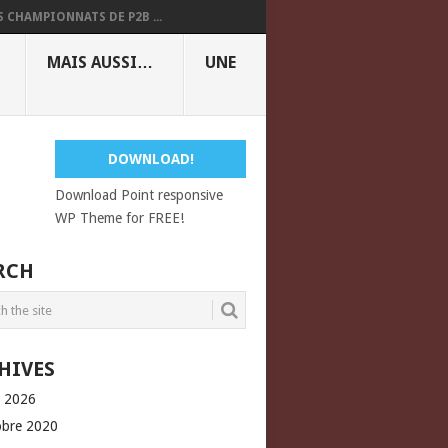
S CHAMPIONNATS DE P2B ...
MAIS AUSSI…
UNE
DOWNLOAD!
Download Point responsive
WP Theme for FREE!
RCH
HIVES
l 2026
obre 2020