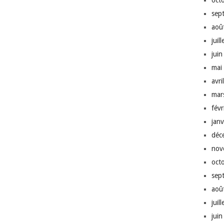
oct
sep
aoû
juil
jui
mai
avri
mar
fév
jan
déc
nov
oct
sep
aoû
juil
jui