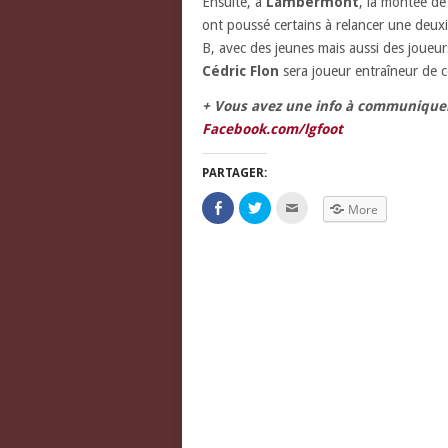
Ensuite, à
Lambermont
, la montée de
ont poussé certains à relancer une deu
B, avec des jeunes mais aussi des joueur
Cédric Flon
sera joueur entraîneur de c
+ Vous avez une info à communiquer
Facebook.com/lgfoot
PARTAGER:
Click
Click
Click
More
to
to
to
share
share
email
on
on
this
Facebook
Twitter
to
(Opens
(Opens
a
in
in
friend
new
new
(Opens
window)
window)
in
new
window)