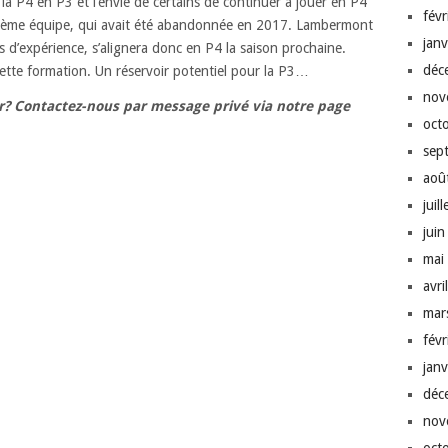
 la P4 en P3 et l’envie de certains de continuer à jouer en P4
fév
xième équipe, qui avait été abandonnée en 2017. Lambermont
jan
s d’expérience, s’alignera donc en P4 la saison prochaine.
déc
ette formation. Un réservoir potentiel pour la P3…
nov
? Contactez-nous par message privé via notre page
oct
sep
aoû
juil
jui
mai
avri
mar
fév
jan
déc
nov