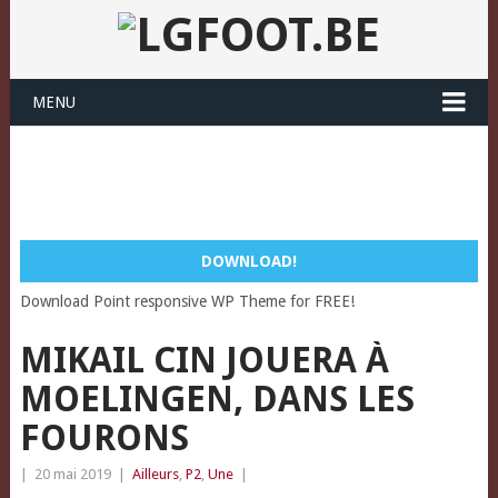
MENU
DOWNLOAD!
Download Point responsive WP Theme for FREE!
MIKAIL CIN JOUERA À
MOELINGEN, DANS LES
FOURONS
|
20 mai 2019
|
Ailleurs
,
P2
,
Une
|