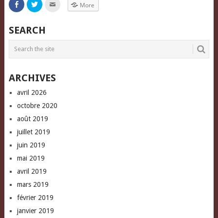
Click
Click
Click
More
to
to
to
share
share
email
on
on
this
Facebook
Twitter
to
SEARCH
(Opens
(Opens
a
in
in
friend
new
new
(Opens
window)
window)
in
new
window)
ARCHIVES
avril 2026
octobre 2020
août 2019
juillet 2019
juin 2019
mai 2019
avril 2019
mars 2019
février 2019
janvier 2019