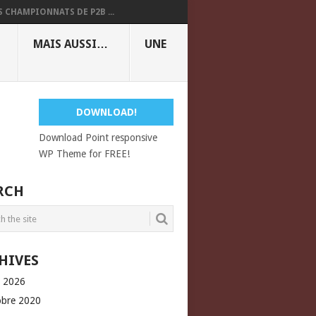
S CHAMPIONNATS DE P2B ...
MAIS AUSSI…
UNE
DOWNLOAD!
Download Point responsive
WP Theme for FREE!
RCH
HIVES
l 2026
obre 2020