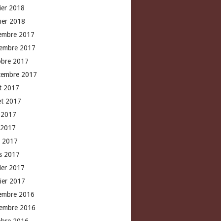
rier 2018
vier 2018
embre 2017
embre 2017
obre 2017
tembre 2017
t 2017
let 2017
n 2017
 2017
l 2017
s 2017
rier 2017
vier 2017
embre 2016
embre 2016