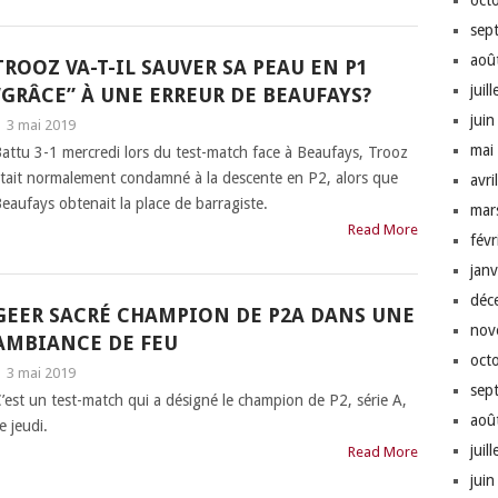
oct
sep
aoû
TROOZ VA-T-IL SAUVER SA PEAU EN P1
juil
“GRÂCE” À UNE ERREUR DE BEAUFAYS?
jui
|
3 mai 2019
mai
attu 3-1 mercredi lors du test-match face à Beaufays, Trooz
tait normalement condamné à la descente en P2, alors que
avri
eaufays obtenait la place de barragiste.
mar
Read More
fév
jan
déc
GEER SACRÉ CHAMPION DE P2A DANS UNE
nov
AMBIANCE DE FEU
oct
|
3 mai 2019
sep
’est un test-match qui a désigné le champion de P2, série A,
aoû
e jeudi.
juil
Read More
jui