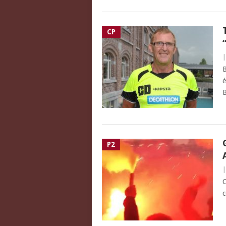
CP
B
é
B
P2
C
c