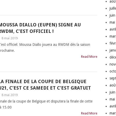
aoû
juil
jui
mai
MOUSSA DIALLO (EUPEN) SIGNE AU
avri
RWDM, C’EST OFFICIEL !
mar
|
8 mai 2019
fév
’est officiel: Moussa Diallo jouera au RWDM dès la saison
jan
rochaine.
Read More
déc
nov
oct
sep
LA FINALE DE LA COUPE DE BELGIQUE
aoû
U21, C’EST CE SAMEDI ET C’EST GRATUIT
jui
|
8 mai 2019
mai
inale de la coupe de Belgique et disputera la finale de cette
avri
 à 15.00
mar
Read More