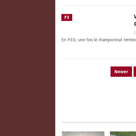
P3
En P3D, une fois le championnat terminé,
PAGINATION
Newer
DES
PUBLICATIONS