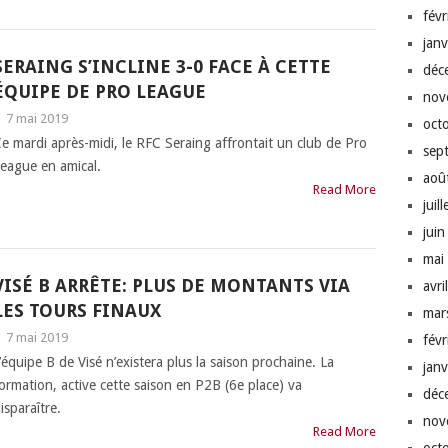
fév
jan
SERAING S’INCLINE 3-0 FACE À CETTE
déc
ÉQUIPE DE PRO LEAGUE
nov
|
7 mai 2019
oct
e mardi après-midi, le RFC Seraing affrontait un club de Pro
sep
eague en amical.
aoû
Read More
juil
jui
mai
VISÉ B ARRÊTE: PLUS DE MONTANTS VIA
avri
LES TOURS FINAUX
mar
|
7 mai 2019
fév
’équipe B de Visé n’existera plus la saison prochaine. La
jan
ormation, active cette saison en P2B (6e place) va
déc
isparaître.
nov
Read More