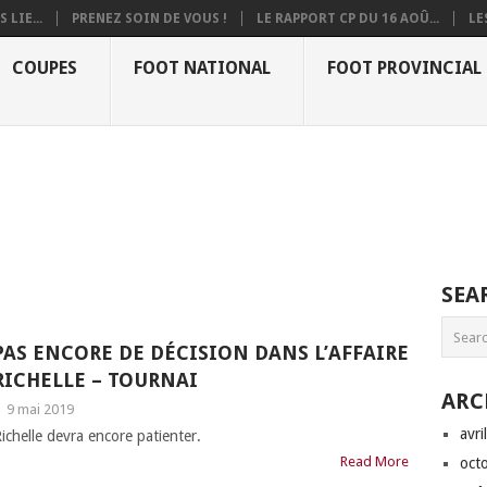
 LIE...
PRENEZ SOIN DE VOUS !
LE RAPPORT CP DU 16 AOÛ...
LE
COUPES
FOOT NATIONAL
FOOT PROVINCIAL
SEA
PAS ENCORE DE DÉCISION DANS L’AFFAIRE
RICHELLE – TOURNAI
ARC
|
9 mai 2019
avri
ichelle devra encore patienter.
Read More
oct