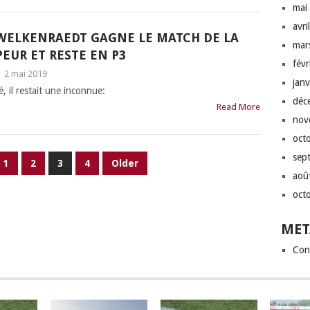
mai
avri
WELKENRAEDT GAGNE LE MATCH DE LA
mar
PEUR ET RESTE EN P3
fév
|
2 mai 2019
jan
 il restait une inconnue:
déc
Read More
nov
oct
sep
1
2
3
4
Older
aoû
oct
MET
Con