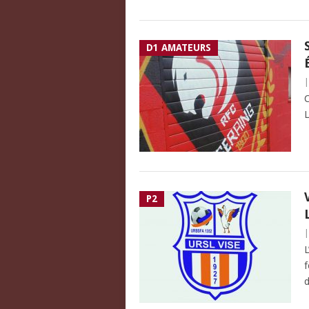
D1 AMATEURS
C
L
P2
L
f
d