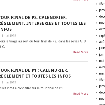
fév
jan
déc
TOUR FINAL DE P2: CALENDRIER,
RÈGLEMENT, INTERSÉRIES ET TOUTES LES
nov
INFOS
oct
sep
|
2 mai 2019
oici le tirage au sort du tour final de P2, dans les séries A, B
aoû
t C.
juil
Read More
jui
mai
avri
TOUR FINAL DE P1 : CALENDRIER,
mar
RÈGLEMENT ET TOUTES LES INFOS
fév
|
2 mai 2019
jan
 les infos à connaître sur le tour final de P1.
déc
Read More
nov