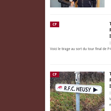
CP
Voici le tirage au sort du tour final de P4
CP
V
e