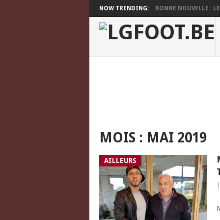
NOW TRENDING:
BONNE NOUVELLE : LES
MOIS :
MAI 2019
AILLEURS
L
M