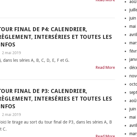
aoû
juil
jui
mai
TOUR FINAL DE P4: CALENDRIER,
avri
RÈGLEMENT, INTERSÉRIES ET TOUTES LES
mar
INFOS
fév
|
2 mai 2019
jan
, dans les séries A, B, C, D, E, F et G.
Read More
déc
nov
oct
TOUR FINAL DE P3: CALENDRIER,
sep
RÈGLEMENT, INTERSÉRIES ET TOUTES LES
aoû
INFOS
jui
|
2 mai 2019
mai
oici le tirage au sort du tour final de P3, dans les séries A, B
avri
t C.
mar
Read More