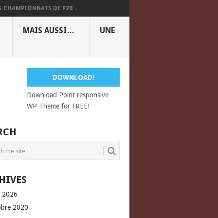
S CHAMPIONNATS DE P2B ...
MAIS AUSSI…
UNE
DOWNLOAD!
Download Point responsive
WP Theme for FREE!
RCH
HIVES
l 2026
obre 2020