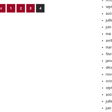
oct
sep
er
1
2
3
4
aoû
juil
jui
mai
avri
mar
fév
jan
déc
nov
oct
sep
aoû
juil
jui