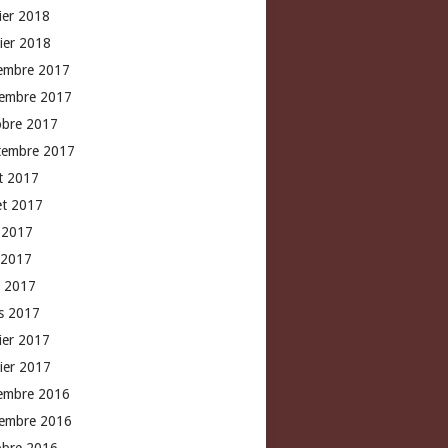
rier 2018
vier 2018
embre 2017
embre 2017
obre 2017
tembre 2017
t 2017
let 2017
n 2017
 2017
l 2017
s 2017
rier 2017
vier 2017
embre 2016
embre 2016