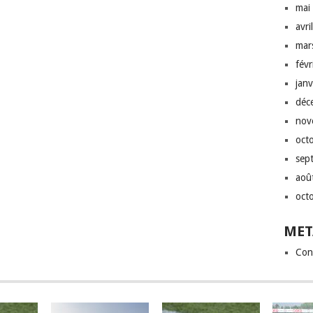
mai
avri
mar
fév
jan
déc
nov
oct
sep
aoû
oct
MET
Con