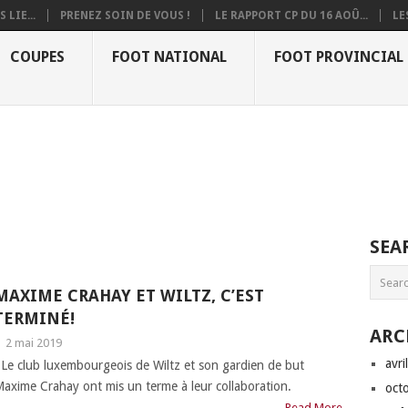
 LIE...
PRENEZ SOIN DE VOUS !
LE RAPPORT CP DU 16 AOÛ...
LE
COUPES
FOOT NATIONAL
FOOT PROVINCIAL
SEA
MAXIME CRAHAY ET WILTZ, C’EST
TERMINÉ!
ARC
|
2 mai 2019
avri
e club luxembourgeois de Wiltz et son gardien de but
axime Crahay ont mis un terme à leur collaboration.
oct
Read More