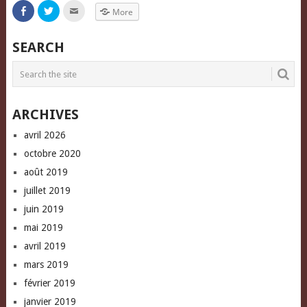
Click
Click
Click
More
to
to
to
share
share
email
on
on
this
Facebook
Twitter
to
SEARCH
(Opens
(Opens
a
in
in
friend
new
new
(Opens
window)
window)
in
new
window)
ARCHIVES
avril 2026
octobre 2020
août 2019
juillet 2019
juin 2019
mai 2019
avril 2019
mars 2019
février 2019
janvier 2019