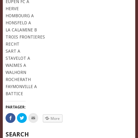
EUPEN FC A
HERVE
HOMBOURG A
HONSFELD A
LA CALAMINE B
TROIS FRONTIERES
RECHT
SART A
STAVELOT A
WAIMES A
WALHORN
ROCHERATH
FAYMONVILLE A
BATTICE
PARTAGER:
Click
Click
Click
More
to
to
to
share
share
email
on
on
this
Facebook
Twitter
to
SEARCH
(Opens
(Opens
a