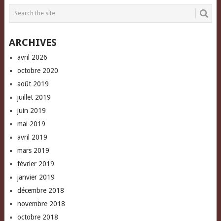
in
in
friend
new
new
(Opens
window)
window)
in
new
window)
ARCHIVES
avril 2026
octobre 2020
août 2019
juillet 2019
juin 2019
mai 2019
avril 2019
mars 2019
février 2019
janvier 2019
décembre 2018
novembre 2018
octobre 2018