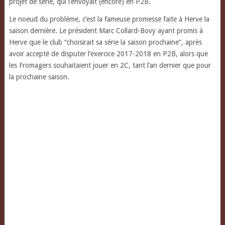
projet de série, qui l’envoyait (encore) en P2B.
Le noeud du problème, c’est la fameuse promesse faite à Herve la
saison dernière. Le président Marc Collard-Bovy ayant promis à
Herve que le club “choisirait sa série la saison prochaine”, après
avoir accepté de disputer l’exercice 2017-2018 en P2B, alors que
les Fromagers souhaitaient jouer en 2C, tant l’an dernier que pour
la prochaine saison.