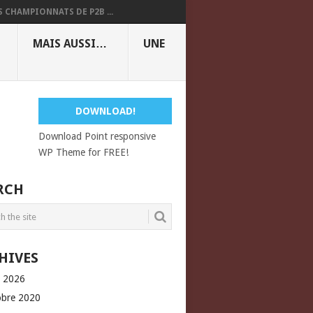
S CHAMPIONNATS DE P2B ...
MAIS AUSSI…
UNE
DOWNLOAD!
Download Point responsive
WP Theme for FREE!
RCH
HIVES
l 2026
obre 2020