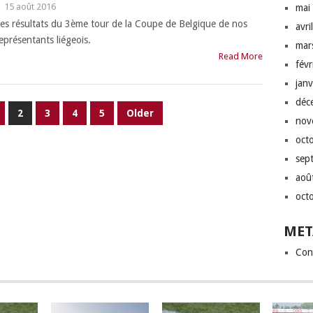
|
15 août 2016
mai
es résultats du 3ème tour de la Coupe de Belgique de nos
avri
eprésentants liégeois.
mar
Read More
fév
jan
déc
2
3
4
5
Older
nov
oct
sep
aoû
oct
MET
Con