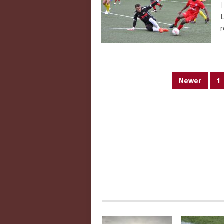
L
r
PAGINATION
Newer
1
DES
PUBLICATIONS