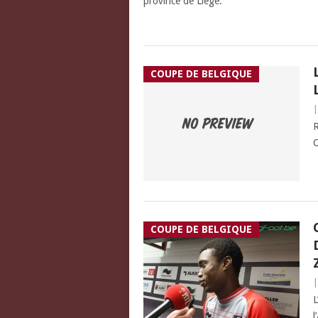
province de Liège.
COUPE DE BELGIQUE
R
C
COUPE DE BELGIQUE
L
l