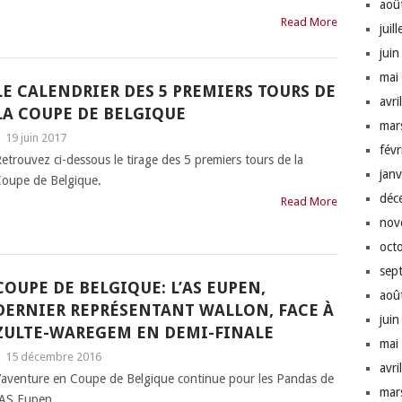
aoû
Read More
juil
jui
mai
LE CALENDRIER DES 5 PREMIERS TOURS DE
avri
LA COUPE DE BELGIQUE
mar
|
19 juin 2017
fév
etrouvez ci-dessous le tirage des 5 premiers tours de la
jan
oupe de Belgique.
déc
Read More
nov
oct
sep
COUPE DE BELGIQUE: L’AS EUPEN,
aoû
DERNIER REPRÉSENTANT WALLON, FACE À
jui
ZULTE-WAREGEM EN DEMI-FINALE
mai
|
15 décembre 2016
avri
’aventure en Coupe de Belgique continue pour les Pandas de
mar
’AS Eupen.