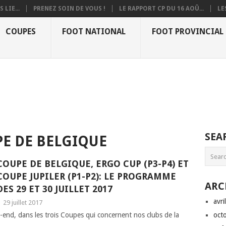
 LIE...
PRENEZ SOIN DE VOUS !
LE RAPPORT CP DU 16 AOÛ...
LE
COUPES
FOOT NATIONAL
FOOT PROVINCIAL
SEA
E DE BELGIQUE
COUPE DE BELGIQUE, ERGO CUP (P3-P4) ET
COUPE JUPILER (P1-P2): LE PROGRAMME
ARC
DES 29 ET 30 JUILLET 2017
avri
|
29 juillet 2017
-end, dans les trois Coupes qui concernent nos clubs de la
oct