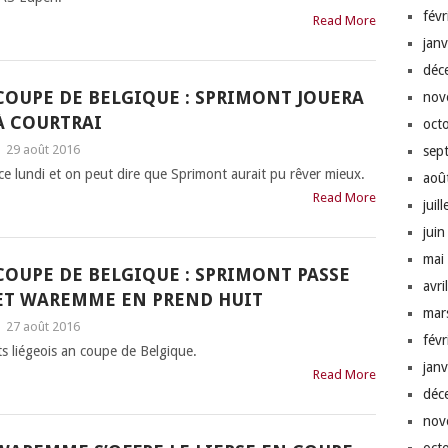
fév
Read More
jan
déc
COUPE DE BELGIQUE : SPRIMONT JOUERA
nov
À COURTRAI
oct
|
29 août 2016
sep
 ce lundi et on peut dire que Sprimont aurait pu rêver mieux.
aoû
Read More
juil
jui
mai
COUPE DE BELGIQUE : SPRIMONT PASSE
avri
ET WAREMME EN PREND HUIT
mar
|
27 août 2016
fév
s liégeois an coupe de Belgique.
jan
Read More
déc
nov