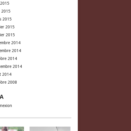
 2015
l 2015
s 2015
rier 2015
vier 2015
embre 2014
embre 2014
obre 2014
tembre 2014
t 2014
obre 2008
A
nexion