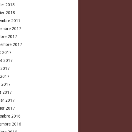
rier 2018
vier 2018
embre 2017
embre 2017
obre 2017
tembre 2017
t 2017
let 2017
n 2017
 2017
l 2017
s 2017
rier 2017
vier 2017
embre 2016
embre 2016