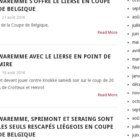
oct
WAREMME S’OFFRE LE LIERSE EN COUPE
DE BELGIQUE
sep
aoû
|
21 août 2016
r de la Coupe de Belgique,
juil
Read More
jui
mai
avri
WAREMME AVEC LE LIERSE EN POINT DE
mar
MIRE
fév
|
18 août 2016
jan
et devant jouer contre Knokke samedi soir sur le coup de 20
déc
s de Crotteux et Henrot
nov
Read More
oct
sep
WAREMME, SPRIMONT ET SERAING SONT
aoû
LES SEULS RESCAPÉS LIÉGEOIS EN COUPE
juil
DE BELGIQUE
jui