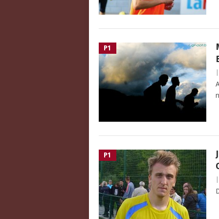
P1
A
n
P1
D