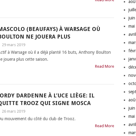
aoû
juil
jui
mai
MASCOLO (BEAUFAYS) À WARSAGE OÙ
avri
BOULTON NE JOUERA PLUS
mar
|
29 mars 2019
fév
ctif à Warsage où il a déjà planté 16 buts, Anthony Boulton
jan
e jouera plus cette saison.
Read More
déc
nov
oct
sep
JORDY DARDENNE À L’UCE LIÈGE: IL
aoû
QUITTE TROOZ QUI SIGNE MOSCA
jui
|
26 mars 2019
mai
u mouvement du côté du club de Trooz.
avri
Read More
mar