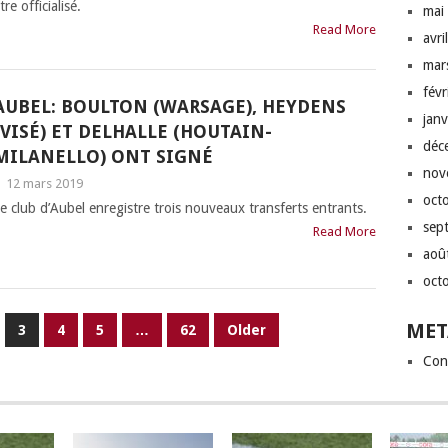
tre officialisé.
mai
Read More
avri
mar
fév
AUBEL: BOULTON (WARSAGE), HEYDENS
jan
(VISÉ) ET DELHALLE (HOUTAIN-
déc
MILANELLO) ONT SIGNÉ
nov
|
12 mars 2019
oct
e club d’Aubel enregistre trois nouveaux transferts entrants.
sep
Read More
aoû
oct
MET
3
4
5
…
62
Older
Con