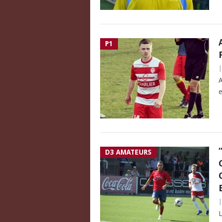
P1
A
e
D3 AMATEURS
L