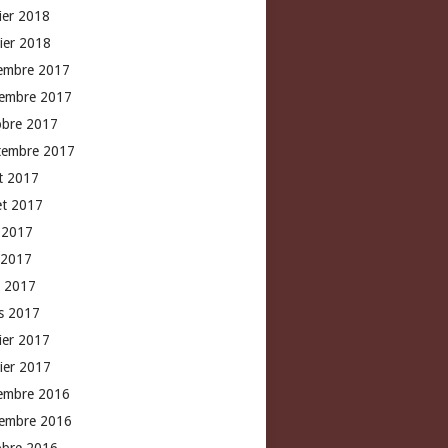
rier 2018
vier 2018
embre 2017
embre 2017
obre 2017
tembre 2017
t 2017
let 2017
n 2017
 2017
l 2017
s 2017
rier 2017
vier 2017
embre 2016
embre 2016