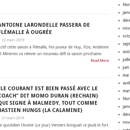
fév
jan
déc
ANTOINE LARONDELLE PASSERA DE
nov
FLÉMALLE À OUGRÉE
oct
|
22 mars 2019
sep
ctif cette saison à Flémalle, l’ex-joueur de Huy, Fize, Andenne
aoû
t Minerois va relever un nouveau défi la saison prochaine.
juil
Read More
jui
mai
avri
“LE COURANT EST BIEN PASSÉ AVEC LE
mar
COACH” DIT MOMO DURAN (RECHAIN)
fév
QUI SIGNE À MALMEDY, TOUT COMME
jan
BASTIEN HUNGS (LA CALAMINE)
déc
|
21 mars 2019
nov
e quotidien l’Avenir (Le Jour) Verviers évoquait ce jeudi le fort