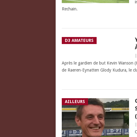
i
Rechain.
D3 AMATEURS
Après le gardien de but Kevin Wanson (He
de Raeren-Eynatten Glody Kudura, le clu
AILLEURS
C