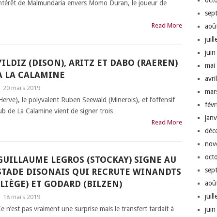
oct
ntérêt de Malmundaria envers Momo Duran, le joueur de
sep
Read More
aoû
juil
jui
YILDIZ (DISON), ARITZ ET DABO (RAEREN)
mai
À LA CALAMINE
avri
|
20 mars 2019
mar
rve), le polyvalent Ruben Seewald (Minerois), et l’offensif
fév
b de La Calamine vient de signer trois
jan
Read More
déc
nov
oct
GUILLAUME LEGROS (STOCKAY) SIGNE AU
sep
STADE DISONAIS QUI RECRUTE WINANDTS
(LIÈGE) ET GODARD (BILZEN)
aoû
juil
|
18 mars 2019
e n’est pas vraiment une surprise mais le transfert tardait à
jui