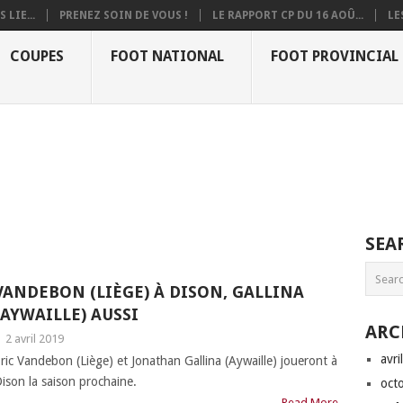
 LIE...
PRENEZ SOIN DE VOUS !
LE RAPPORT CP DU 16 AOÛ...
LE
COUPES
FOOT NATIONAL
FOOT PROVINCIAL
SEA
VANDEBON (LIÈGE) À DISON, GALLINA
(AYWAILLE) AUSSI
ARC
|
2 avril 2019
avri
ric Vandebon (Liège) et Jonathan Gallina (Aywaille) joueront à
ison la saison prochaine.
oct
Read More