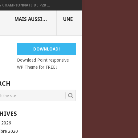
S CHAMPIONNATS DE P2B ...
MAIS AUSSI…
UNE
DOWNLOAD!
Download Point responsive
WP Theme for FREE!
RCH
HIVES
l 2026
obre 2020