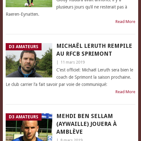
plusieurs jours qu’il ne resterait pas à
Raeren-Eynatten.
Read More
MICHAËL LERUTH REMPILE
D3 AMATEURS
AU RFCB SPRIMONT
|
11 mars 2019
C’est officiel: Michaël Leruth sera bien le
coach de Sprimont la saison prochaine.
Le club carrier l’a fait savoir par voie de communiqué:
Read More
MEHDI BEN SELLAM
D3 AMATEURS
(AYWAILLE) JOUERA À
AMBLÈVE
|
8 mars 2019