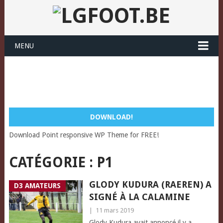
MENU
DOWNLOAD!
Download Point responsive WP Theme for FREE!
CATÉGORIE :
P1
GLODY KUDURA (RAEREN) A
D3 AMATEURS
SIGNÉ À LA CALAMINE
|
11 mars 2019
Glody Kudura avait annoncé il y a