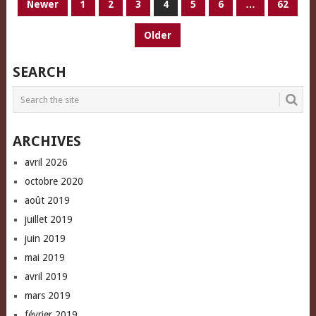
PAGINATION
Newer
1
2
3
4
5
6
…
62
DES
Older
PUBLICATIONS
SEARCH
ARCHIVES
avril 2026
octobre 2020
août 2019
juillet 2019
juin 2019
mai 2019
avril 2019
mars 2019
février 2019