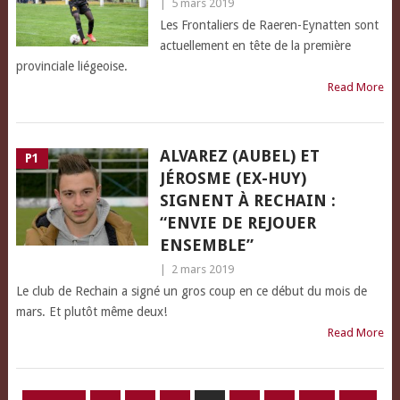
|
5 mars 2019
Les Frontaliers de Raeren-Eynatten sont
actuellement en tête de la première
provinciale liégeoise.
Read More
ALVAREZ (AUBEL) ET
P1
JÉROSME (EX-HUY)
SIGNENT À RECHAIN :
“ENVIE DE REJOUER
ENSEMBLE”
|
2 mars 2019
Le club de Rechain a signé un gros coup en ce début du mois de
mars. Et plutôt même deux!
Read More