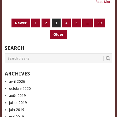
Read More
PAGINATION
Newer
1
2
3
4
5
…
39
DES
Older
PUBLICATIONS
SEARCH
ARCHIVES
avril 2026
octobre 2020
août 2019
juillet 2019
juin 2019
mai 2019