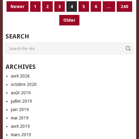
PAGINATION
Newer
1
2
3
4
5
6
…
240
DES
Older
PUBLICATIONS
SEARCH
ARCHIVES
avril 2026
octobre 2020
août 2019
juillet 2019
juin 2019
mai 2019
avril 2019
mars 2019