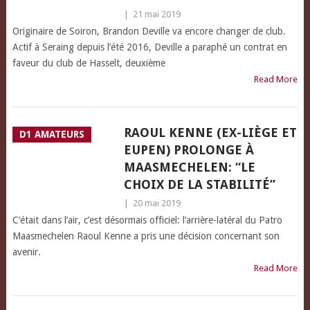
|
21 mai 2019
Originaire de Soiron, Brandon Deville va encore changer de club.
Actif à Seraing depuis l’été 2016, Deville a paraphé un contrat en
faveur du club de Hasselt, deuxième
Read More
RAOUL KENNE (EX-LIÈGE ET
D1 AMATEURS
EUPEN) PROLONGE À
MAASMECHELEN: “LE
CHOIX DE LA STABILITÉ”
|
20 mai 2019
C’était dans l’air, c’est désormais officiel: l’arrière-latéral du Patro
Maasmechelen Raoul Kenne a pris une décision concernant son
avenir.
Read More